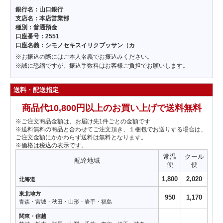
銀行名：山口銀行
支店名：本店営業部
種別：普通預金
口座番号：2551
口座名義：シモノセキスイリクブッサン（カ
※お振込の際にはご本人名義でお振込みください。
※誠に恐縮ですが、振込手数料はお客様ご負担でお願いします。
送料・配送指定
商品代10,800円以上のお買い上げで送料無料
※ご注文商品金額は、お届け先1件ごとの金額です
※送料無料の商品と合わせてご注文頂き、１梱包でお送りする場合は、
ご注文金額にかかわらず送料は無料となります。
※価格は税込の表示です。
常温
クール
配達地域
便
便
1,800
2,020
北海道
東北地方
950
1,170
青森・宮城・秋田・山形・岩手・福島
関東・信越