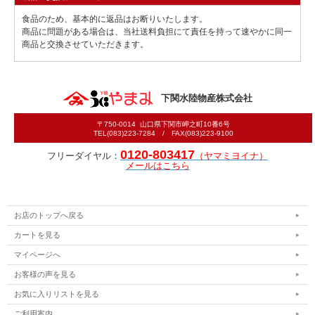
食品のため、基本的に返品はお断りいたします。
商品に問題がある場合は、当社送料負担にて責任を持って速やかに同一
商品と交換させていただきます。
下関水陸物産株式会社
〒750-0014 山口県下関市岬之町10番6号
TEL(083)223-7284 / FAX(083)223-9100
0120-803417
フリーダイヤル：
（ヤマミヨイナ）
メールはこちら
お店のトップへ戻る
カートを見る
マイページへ
お客様の声を見る
お気に入りリストを見る
ご利用案内