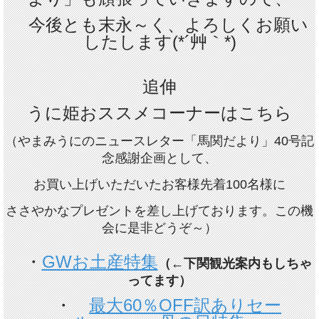
今後とも末永～く、よろしくお願い
したします(*´艸｀*)
追伸
うに姫おススメコーナー
はこちら
（やまみうにのニュースレター
「
馬関だより」40号記
念感謝企画として
、
お買い上げいただいたお客様先着100名様に
ささやかなプレゼントを差し上げております。この機
会に是非どうぞ～）
・
GWお土産特集
（←下関観光案内もしちゃ
ってます）
・
最大60％OFF訳ありセー