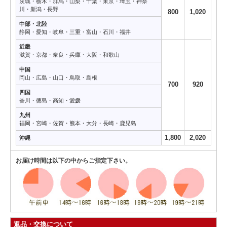
茨城・栃木・群馬・山梨・千葉・東京・埼玉・神奈
川・新潟・長野
800
1,020
中部・北陸
静岡・愛知・岐阜・三重・富山・石川・福井
近畿
滋賀・京都・奈良・兵庫・大阪・和歌山
中国
岡山・広島・山口・鳥取・島根
700
920
四国
香川・徳島・高知・愛媛
九州
福岡・宮崎・佐賀・熊本・大分・長崎・鹿児島
1,800
2,020
沖縄
お届け時間は以下の中からご指定下さい。
返品・交換について