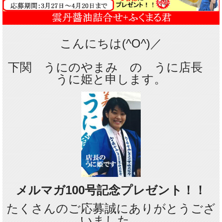
こんにちは(^O^)／
下関 うにのやまみ の うに店長
うに姫と申します。
メルマガ100号記念プレゼント
！！
たくさんのご応募誠にありがとうござ
いました。