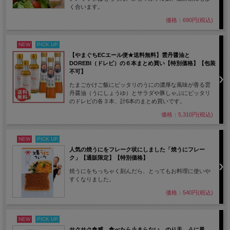
く合います。
価格：690円(税込)
NEW
PICK UP
【やまぐちECエール便★送料無料】雲丹醤油と
DOREBI（ドレビ）の６本まとめ買い【特別価格】【包装
不可】
たまごかけご飯にピッタリのうにの濃厚な風味が香る雲
丹醤油（うにしょうゆ）とサラダや豚しゃぶにピッタリ
のドレビの各３本、計6本のまとめ買いです。
価格：5,310円(税込)
NEW
PICK UP
人気の焼うにをフレーク状にしました「焼うにフレー
ク」【通販限定】【特別価格】
焼うにをちっちゃく刻んだら、とってもお料理に使いや
すくなりました。
価格：540円(税込)
NEW
PICK UP
サクサク食感 食べたら止まらない のり天 うに風