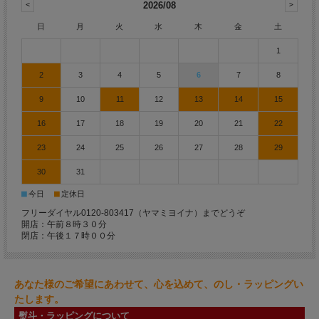
2026/08
日
月
火
水
木
金
土
1
2
3
4
5
6
7
8
9
10
11
12
13
14
15
16
17
18
19
20
21
22
23
24
25
26
27
28
29
30
31
■
■
今日
定休日
フリーダイヤル0120-803417（ヤマミヨイナ）までどうぞ
開店：午前８時３０分
閉店：午後１７時００分
あなた様のご希望にあわせて、心を込めて、のし・ラッピングい
たします。
熨斗・ラッピングについて