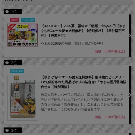
1位
NEW
PICK UP
【30.7％OFF】2026夏 福箱☆「朝顔」☆5,500円【やま
ぐちECエール便★送料無料】【特別価格】【日付指定不
可】【包装不可】
やまみ2026夏の福箱「朝顔」30.7％OFF！
価格：5,500円(税込)
2位
PICK UP
【やまぐちECエール便★送料無料】贈り物にピッタリ！
TVで紹介された商品ばかりの詰合せ♪「やまみ雲丹醤油詰
合せＡ【特別価格】」
当店人気ナンバーワン商品の「職人塩かげん粒うに」と
テレビで紹介され大ブレイクした下関のうに屋と醤油屋
のコラボ商品「雲丹醤油」と、これまたテレビで何度も
紹介された「うにめかぶ」の詰合せです。
価格：3,700円(税込)
3位