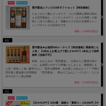
NEW
PICK UP
雲丹醤油とドレビの3本ギフトセット【特別価格】
たまごかけご飯にピッタリで、うにの濃厚な風味が味わ
える雲丹醤油と、ツノナシオキアミ（エビの仲間）の旨
味とごぼうの香ばしさ、胡麻のコクが広がる濃厚ドレッ
シングのドレビの詰合せです。
価格：3,390円(税込)
4位
雲丹醤油★お徳用500ｍｌサイズ【特別価格】業務用にも
人気！【2本以上お買上げで更に5％OFF】4本以上で送料
無料【包装不可】
皆様、おなじみの『雲丹醤油』、以前からご要望の多か
った、お徳用メガサイズ準備いたしました。業務用にも
人気！美味しく使い勝手のよい「雲丹の調味料」をお探しのあなたへ！！下関の
雲丹屋と醤油屋の共同開発 『雲丹醤油』 卵かけごはんに！パスタに！うにそ
ぼろのかくし味は絶妙
価格：3,240円(税込)
5位
NEW
PICK UP
【35.9％OFF】2026夏 福箱☆「夏祭り」☆8,000円【や