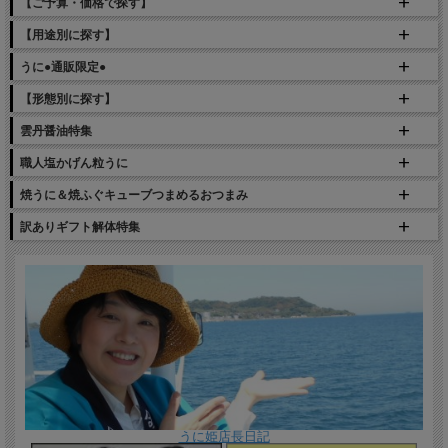
【ご予算・価格で探す】
【用途別に探す】
うに●通販限定●
【形態別に探す】
雲丹醤油特集
職人塩かげん粒うに
焼うに＆焼ふぐキューブつまめるおつまみ
訳ありギフト解体特集
うに姫店長日記