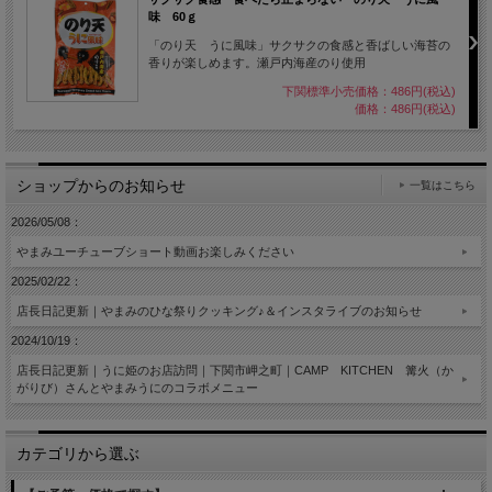
味 60ｇ
「のり天 うに風味」サクサクの食感と香ばしい海苔の
香りが楽しめます。瀬戸内海産のり使用
下関標準小売価格：486円(税込)
価格：486円(税込)
ショップからのお知らせ
一覧はこちら
2026/05/08：
やまみユーチューブショート動画お楽しみください
2025/02/22：
店長日記更新｜やまみのひな祭りクッキング♪＆インスタライブのお知らせ
2024/10/19：
店長日記更新｜うに姫のお店訪問｜下関市岬之町｜CAMP KITCHEN 篝火（か
がりび）さんとやまみうにのコラボメニュー
カテゴリから選ぶ