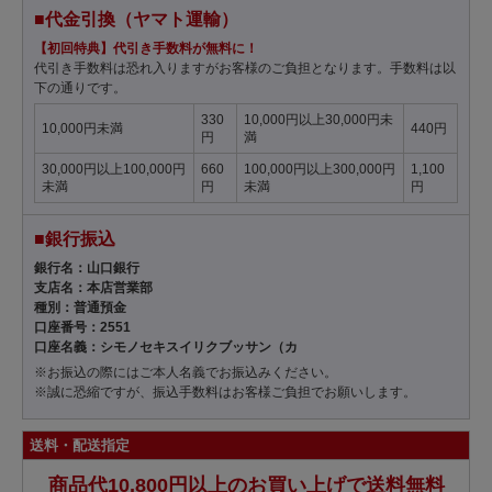
■代金引換（ヤマト運輸）
【初回特典】代引き手数料が無料に！
代引き手数料は恐れ入りますがお客様のご負担となります。手数料は以
下の通りです。
330
10,000円以上30,000円未
10,000円未満
440円
円
満
30,000円以上100,000円
660
100,000円以上300,000円
1,100
未満
円
未満
円
■銀行振込
銀行名：山口銀行
支店名：本店営業部
種別：普通預金
口座番号：2551
口座名義：シモノセキスイリクブッサン（カ
※お振込の際にはご本人名義でお振込みください。
※誠に恐縮ですが、振込手数料はお客様ご負担でお願いします。
送料・配送指定
商品代10,800円以上のお買い上げで送料無料