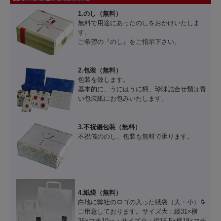
1.のし（無料）
無料で用途にあったのしをおかけいたしま
す。
ご希望の『のし』をご指示下さい。
2.包装（無料）
包装を致します。
基本的に、うにはうに柄、珍味詰合せ類は青
い包装紙にお包みいたします。
3.不祝儀包装（無料）
不祝儀ののし、包装も無料で承ります。
4.紙袋（無料）
白地に弊社のロゴの入った紙袋（大・小）を
ご用意しております。サイズ大：縦31×横
26×マチ10㎝・サイズ小：縦16.5×横18×マチ