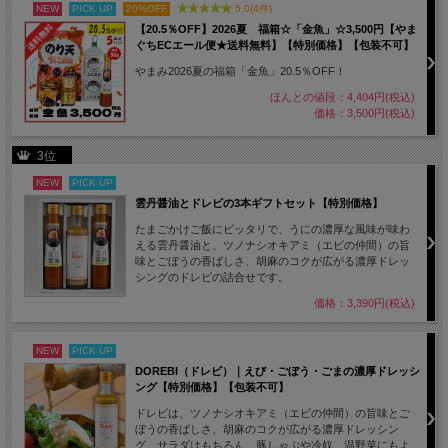
NEW
PICK UP
20%OFF
5.0(4件)
【20.5％OFF】2026夏 福箱☆「金魚」☆3,500円【やま
ぐちECエール便★送料無料】【特別価格】【包装不可】
やまみ2026夏の福箱「金魚」20.5％OFF！
ほんとの値段：4,404円(税込)
価格：3,500円(税込)
3位
NEW
PICK UP
雲丹醤油とドレビの3本ギフトセット【特別価格】
たまごかけご飯にピッタリで、うにの濃厚な風味が味わ
える雲丹醤油と、ツノナシオキアミ（エビの仲間）の旨
味とごぼうの香ばしさ、胡麻のコクが広がる濃厚ドレッ
シングのドレビの詰合せです。
価格：3,390円(税込)
NEW
PICK UP
DOREBI（ドレビ）｜えび・ごぼう・ごまの濃厚ドレッシ
ング【特別価格】【包装不可】
ドレビは、ツノナシオキアミ（エビの仲間）の旨味とご
ぼうの香ばしさ、胡麻のコクが広がる濃厚ドレッシン
グ。サラダはもちろん、豚しゃぶや冷奴、温野菜にもよ