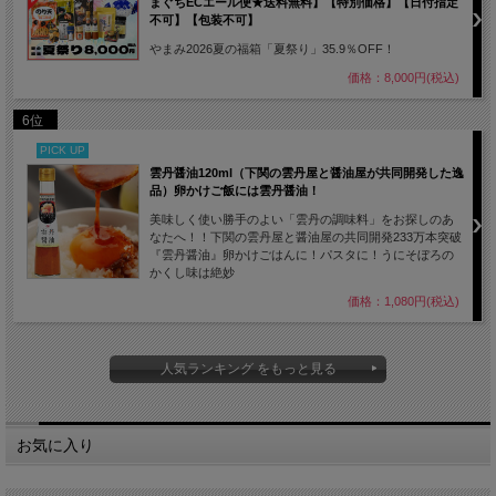
まぐちECエール便★送料無料】【特別価格】【日付指定
不可】【包装不可】
やまみ2026夏の福箱「夏祭り」35.9％OFF！
価格：8,000円(税込)
6位
PICK UP
雲丹醤油120ml（下関の雲丹屋と醤油屋が共同開発した逸
品）卵かけご飯には雲丹醤油！
美味しく使い勝手のよい「雲丹の調味料」をお探しのあ
なたへ！！下関の雲丹屋と醤油屋の共同開発233万本突破
『雲丹醤油』卵かけごはんに！パスタに！うにそぼろの
かくし味は絶妙
価格：1,080円(税込)
人気ランキング をもっと見る
お気に入り