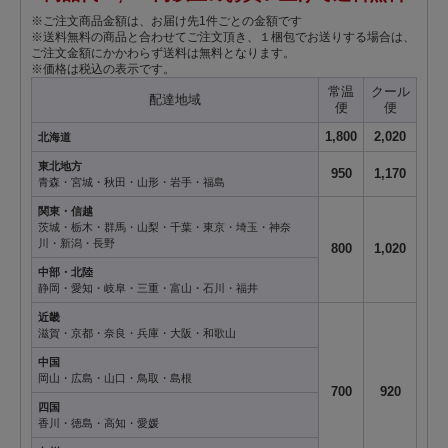
※ご注文商品金額は、お届け先1件ごとの金額です
※送料無料の商品と合わせてご注文頂き、１梱包でお送りする場合は、
ご注文金額にかかわらず送料は無料となります。
※価格は税込の表示です。
常温
クール
配達地域
便
便
1,800
2,020
北海道
東北地方
950
1,170
青森・宮城・秋田・山形・岩手・福島
関東・信越
茨城・栃木・群馬・山梨・千葉・東京・埼玉・神奈
川・新潟・長野
800
1,020
中部・北陸
静岡・愛知・岐阜・三重・富山・石川・福井
近畿
滋賀・京都・奈良・兵庫・大阪・和歌山
中国
岡山・広島・山口・鳥取・島根
700
920
四国
香川・徳島・高知・愛媛