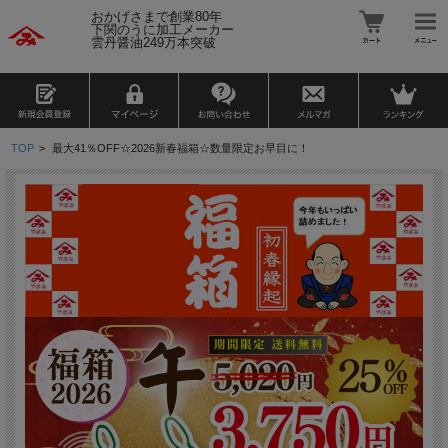
おかげさまで創業80年
下関のうに加工メーカー
雲丹醤油249万本突破
TOP
>
最大41％OFF☆2026新春福箱☆数量限定お早目に！