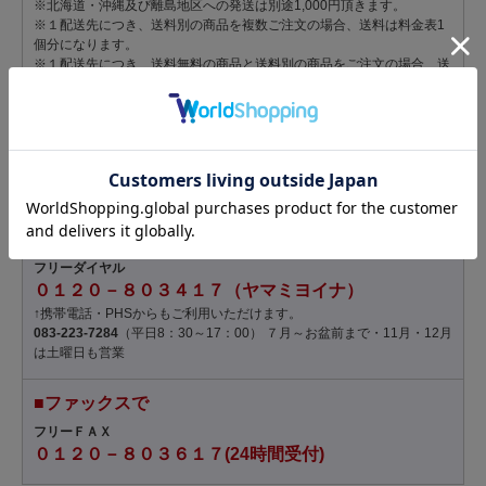
※北海道・沖縄及び離島地区への発送は別途1,000円頂きます。
※１配送先につき、送料別の商品を複数ご注文の場合、送料は料金表1
個分になります。
※１配送先につき、送料無料の商品と送料別の商品をご注文の場合、送
料は無料ですが、商品によってはクール便料金（216円）を別途いただ
く場合があります。
■インターネットで
２４時間
お受けしております。
■お電話で
フリーダイヤル
０１２０－８０３４１７（ヤマミヨイナ）
↑携帯電話・PHSからもご利用いただけます。
083-223-7284
（平日8：30～17：00） ７月～お盆前まで・11月・12月
は土曜日も営業
■ファックスで
フリーＦＡＸ
０１２０－８０３６１７(24時間受付)