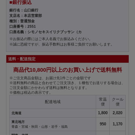
■銀行振込
銀行名：山口銀行
支店名：本店営業部
種別：普通預金
口座番号：2551
口座名義：シモノセキスイリクブッサン（カ
※お振込の際にはご本人名義でお振込みください。
※誠に恐縮ですが、振込手数料はお客様ご負担でお願いします。
送料・配送指定
商品代10,800円以上のお買い上げで送料無料
※ご注文商品金額は、お届け先1件ごとの金額です
※送料無料の商品と合わせてご注文頂き、１梱包でお送りする場合は、
ご注文金額にかかわらず送料は無料となります。
※価格は税込の表示です。
常温
クール
配達地域
便
便
1,800
2,020
北海道
東北地方
950
1,170
青森・宮城・秋田・山形・岩手・福島