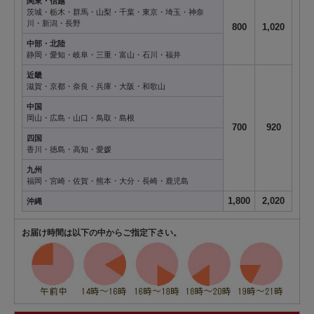
関東・信越
茨城・栃木・群馬・山梨・千葉・東京・埼玉・神奈
川・新潟・長野
800
1,020
中部・北陸
静岡・愛知・岐阜・三重・富山・石川・福井
近畿
滋賀・京都・奈良・兵庫・大阪・和歌山
中国
岡山・広島・山口・鳥取・島根
700
920
四国
香川・徳島・高知・愛媛
九州
福岡・宮崎・佐賀・熊本・大分・長崎・鹿児島
1,800
2,020
沖縄
お届け時間は以下の中からご指定下さい。