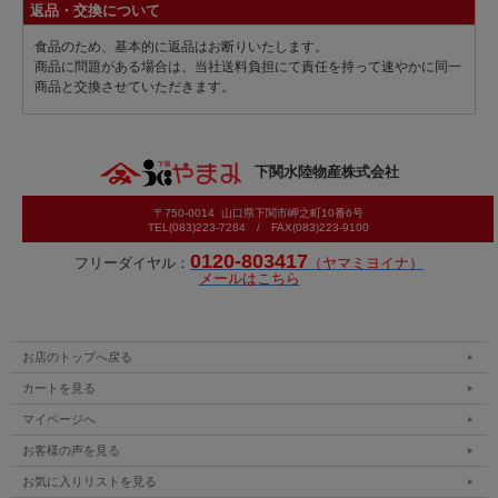
返品・交換について
食品のため、基本的に返品はお断りいたします。
商品に問題がある場合は、当社送料負担にて責任を持って速やかに同一
商品と交換させていただきます。
下関水陸物産株式会社
〒750-0014 山口県下関市岬之町10番6号
TEL(083)223-7284 / FAX(083)223-9100
0120-803417
フリーダイヤル：
（ヤマミヨイナ）
メールはこちら
お店のトップへ戻る
カートを見る
マイページへ
お客様の声を見る
お気に入りリストを見る