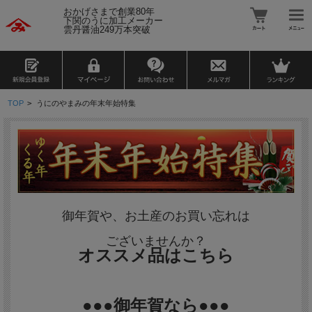
おかげさまで創業80年
下関のうに加工メーカー
雲丹醤油249万本突破
TOP
>
うにのやまみの年末年始特集
御年賀や、お土産のお買い忘れは
ございませんか？
オススメ品はこちら
●●●御年賀なら●●●