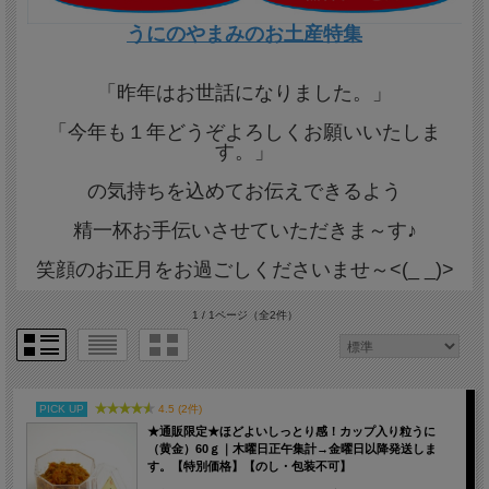
うにのやまみのお土産特集
「昨年はお世話になりました。」
「今年も１年どうぞよろしくお願いいたしま
す。」
の気持ちを込めてお伝えできるよう
精一杯お手伝いさせていただきま～す♪
笑顔のお正月をお過ごしくださいませ～<(_ _)>
1 / 1ページ
（全2件）
PICK UP
4.5 (2件)
★通販限定★ほどよいしっとり感！カップ入り粒うに
（黄金）60ｇ｜木曜日正午集計→金曜日以降発送しま
す。【特別価格】【のし・包装不可】