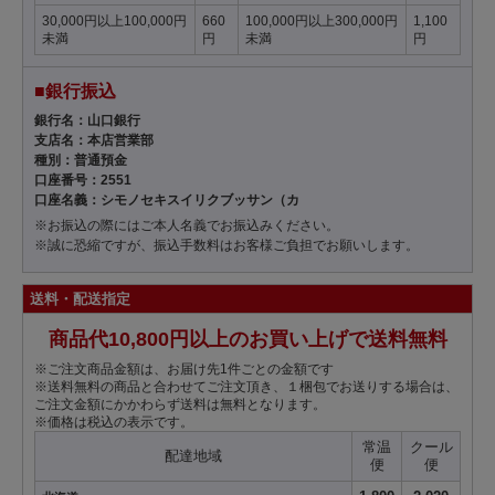
30,000円以上100,000円
660
100,000円以上300,000円
1,100
未満
円
未満
円
■銀行振込
銀行名：山口銀行
支店名：本店営業部
種別：普通預金
口座番号：2551
口座名義：シモノセキスイリクブッサン（カ
※お振込の際にはご本人名義でお振込みください。
※誠に恐縮ですが、振込手数料はお客様ご負担でお願いします。
送料・配送指定
商品代10,800円以上のお買い上げで送料無料
※ご注文商品金額は、お届け先1件ごとの金額です
※送料無料の商品と合わせてご注文頂き、１梱包でお送りする場合は、
ご注文金額にかかわらず送料は無料となります。
※価格は税込の表示です。
常温
クール
配達地域
便
便