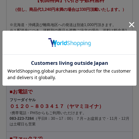
【初回特典】代引き手数料無料
（但し、商品代3,240円未満の場合は330円頂戴いたします。）
※北海道・沖縄及び離島地区への発送は別途1,000円頂きます。
※１配送先につき、送料別の商品を複数ご注文の場合、送料は料金表1
個分になります。
※１配送先につき、送料無料の商品と送料別の商品をご注文の場合、送
料は無料ですが、商品によってはクール便料金（216円）を別途いただ
く場合があります。
■インターネットで
２４時間
お受けしております。
■お電話で
フリーダイヤル
０１２０－８０３４１７（ヤマミヨイナ）
↑携帯電話・PHSからもご利用いただけます。
083-223-7284
（平日8：30～17：00） ７月～お盆前まで・11月・12月
は土曜日も営業
■ファックスで