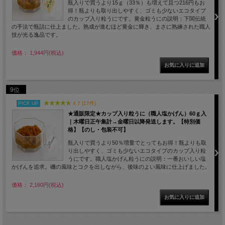
瓶入りで買うより15ｇ（33％）も増えて且つ216円もお
得！瓶よりも取り出しやすく、ゴミも少ないエコタイプ
のカップ入り粒うにです。黄金粒うにの説明：下関伝統
の手法で瓶詰に仕上ました。熟成が進むほど黄金に輝き、まさに熟練された職人
技が光る逸品です。
価格： 1,944円(税込)
9位
PICK UP
4.7 (17件)
★通販限定★カップ入り粒うに（職人塩かげん）60ｇ入
｜木曜日正午集計→金曜日以降発送します。【特別価
格】【のし・包装不可】
瓶入りで買うより50％増量でとってもお得！瓶よりも取
り出しやすく、ゴミも少ないエコタイプのカップ入り粒
うにです。職人塩かげん粒うにの説明：一番おいしい塩
かげんを追求。磯の風味とコクを出しながら、後味のよい風味に仕上げました。
価格： 2,160円(税込)