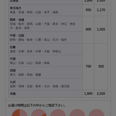
1,800
2,020
北海道
東北地方
950
1,170
青森・宮城・秋田・山形・岩手・福島
関東・信越
茨城・栃木・群馬・山梨・千葉・東京・埼玉・神奈
川・新潟・長野
800
1,020
中部・北陸
静岡・愛知・岐阜・三重・富山・石川・福井
近畿
滋賀・京都・奈良・兵庫・大阪・和歌山
中国
岡山・広島・山口・鳥取・島根
700
920
四国
香川・徳島・高知・愛媛
九州
福岡・宮崎・佐賀・熊本・大分・長崎・鹿児島
1,800
2,020
沖縄
お届け時間は以下の中からご指定下さい。