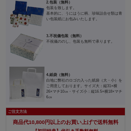
2.包装（無料）
包装を致します。
基本的に、うにはうに柄、珍味詰合せ類は青
い包装紙にお包みいたします。
3.不祝儀包装（無料）
不祝儀ののし、包装も無料で承ります。
4.紙袋（無料）
白地に弊社のロゴの入った紙袋（大・小）を
ご用意しております。サイズ大：縦31×横
26×マチ10㎝・サイズ小：縦16.5×横18×マチ
6㎝
ご注文方法
商品代10,800円以上のお買い上げで送料無料