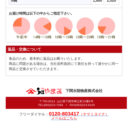
1,800
2,020
沖縄
お届け時間は以下の中からご指定下さい。
返品・交換について
食品のため、基本的に返品はお断りいたします。
商品に問題がある場合は、当社送料負担にて責任を持って速やかに同一
商品と交換させていただきます。
下関水陸物産株式会社
〒750-0014 山口県下関市岬之町10番6号
TEL(083)223-7284 / FAX(083)223-9100
0120-803417
フリーダイヤル：
（ヤマミヨイナ）
メールはこちら