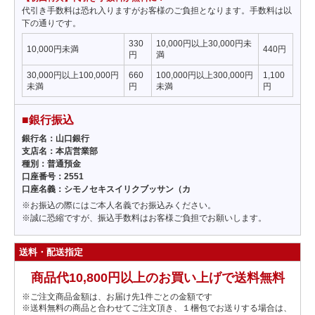
代引き手数料は恐れ入りますがお客様のご負担となります。手数料は以
下の通りです。
330
10,000円以上30,000円未
10,000円未満
440円
円
満
30,000円以上100,000円
660
100,000円以上300,000円
1,100
未満
円
未満
円
■銀行振込
銀行名：山口銀行
支店名：本店営業部
種別：普通預金
口座番号：2551
口座名義：シモノセキスイリクブッサン（カ
※お振込の際にはご本人名義でお振込みください。
※誠に恐縮ですが、振込手数料はお客様ご負担でお願いします。
送料・配送指定
商品代10,800円以上のお買い上げで送料無料
※ご注文商品金額は、お届け先1件ごとの金額です
※送料無料の商品と合わせてご注文頂き、１梱包でお送りする場合は、