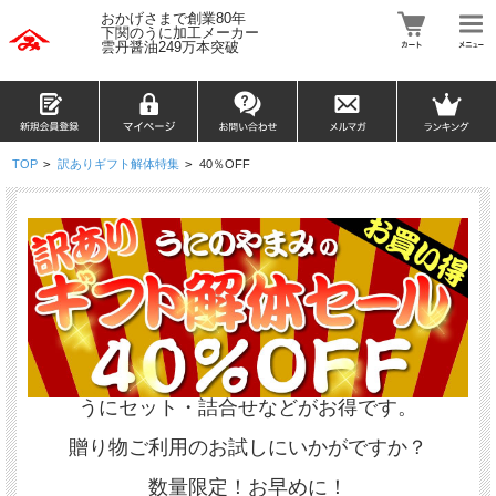
おかげさまで創業80年
下関のうに加工メーカー
雲丹醤油249万本突破
TOP
>
訳ありギフト解体特集
>
40％OFF
うにセット・詰合せなどがお得です。
贈り物ご利用のお試しにいかがですか？
数量限定！お早めに！