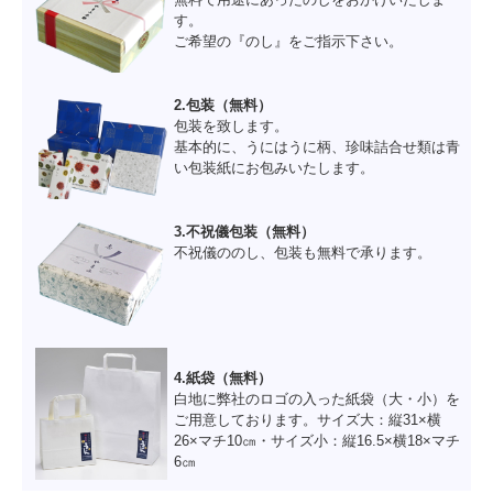
す。
ご希望の『のし』をご指示下さい。
2.包装（無料）
包装を致します。
基本的に、うにはうに柄、珍味詰合せ類は青
い包装紙にお包みいたします。
3.不祝儀包装（無料）
不祝儀ののし、包装も無料で承ります。
4.紙袋（無料）
白地に弊社のロゴの入った紙袋（大・小）を
ご用意しております。サイズ大：縦31×横
26×マチ10㎝・サイズ小：縦16.5×横18×マチ
6㎝