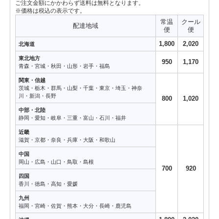
ご注文金額にかかわらず送料は無料となります。
※価格は税込の表示です。
常温
クール
配達地域
便
便
1,800
2,020
北海道
東北地方
950
1,170
青森・宮城・秋田・山形・岩手・福島
関東・信越
茨城・栃木・群馬・山梨・千葉・東京・埼玉・神奈
川・新潟・長野
800
1,020
中部・北陸
静岡・愛知・岐阜・三重・富山・石川・福井
近畿
滋賀・京都・奈良・兵庫・大阪・和歌山
中国
岡山・広島・山口・鳥取・島根
700
920
四国
香川・徳島・高知・愛媛
九州
福岡・宮崎・佐賀・熊本・大分・長崎・鹿児島