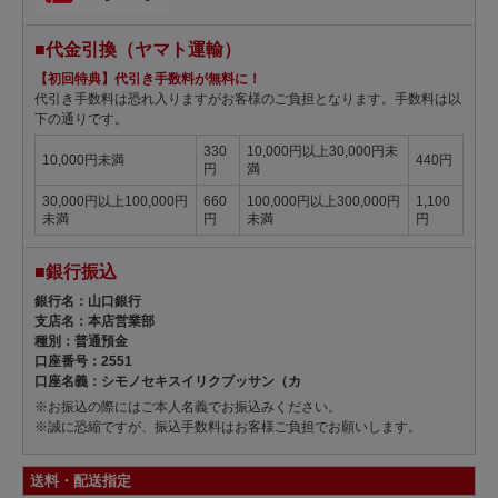
■代金引換（ヤマト運輸）
【初回特典】代引き手数料が無料に！
代引き手数料は恐れ入りますがお客様のご負担となります。手数料は以
下の通りです。
330
10,000円以上30,000円未
10,000円未満
440円
円
満
30,000円以上100,000円
660
100,000円以上300,000円
1,100
未満
円
未満
円
■銀行振込
銀行名：山口銀行
支店名：本店営業部
種別：普通預金
口座番号：2551
口座名義：シモノセキスイリクブッサン（カ
※お振込の際にはご本人名義でお振込みください。
※誠に恐縮ですが、振込手数料はお客様ご負担でお願いします。
送料・配送指定