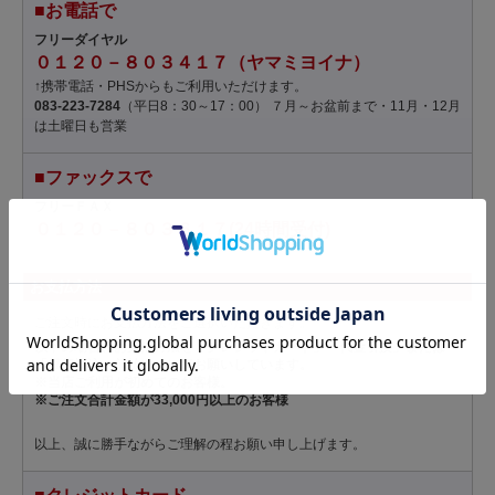
■お電話で
フリーダイヤル
０１２０－８０３４１７（ヤマミヨイナ）
↑携帯電話・PHSからもご利用いただけます。
083-223-7284
（平日8：30～17：00） ７月～お盆前まで・11月・12月
は土曜日も営業
■ファックスで
フリーＦＡＸ
０１２０－８０３６１７(24時間受付)
お支払方法
ご注文時にお支払方法をご選択いただきます。
以下の場合、お支払方法を「クレジットカード」「代金引換」または
「銀行振込・前払い」にてお願いしています。
※当店ご利用が初めてのお客様。
※ご注文合計金額が33,000円以上のお客様
以上、誠に勝手ながらご理解の程お願い申し上げます。