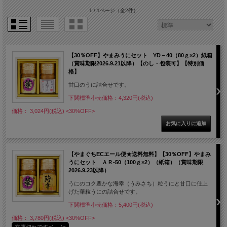
1 / 1ページ
（全2件）
【30％OFF】やまみうにセット YD－40（80ｇ×2）紙箱
（賞味期限2026.9.21以降）【のし・包装可】【特別価
格】
甘口のうに詰合せです。
下関標準小売価格：4,320円(税込)
価格： 3,024円(税込)
<30%OFF>
【やまぐちECエール便★送料無料】【30％OFF】やまみ
うにセット ＡＲ-50（100ｇ×2）（紙箱）（賞味期限
2026.9.23以降）
うにのコク豊かな海幸（うみさち）粒うにと甘口に仕上
げた華粒うにの詰合せです。
下関標準小売価格：5,400円(税込)
価格： 3,780円(税込)
<30%OFF>