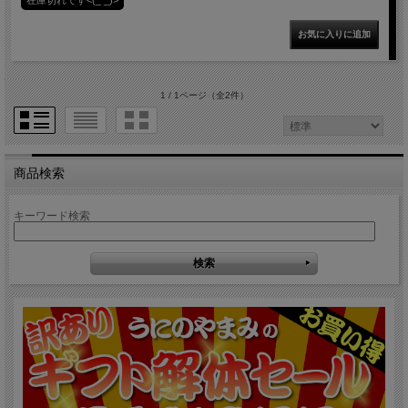
在庫切れです<(_ _)>
1 / 1ページ
（全2件）
商品検索
キーワード検索