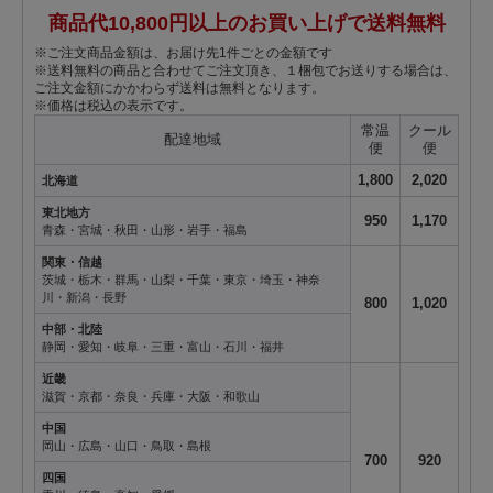
商品代10,800円以上のお買い上げで送料無料
※ご注文商品金額は、お届け先1件ごとの金額です
※送料無料の商品と合わせてご注文頂き、１梱包でお送りする場合は、
ご注文金額にかかわらず送料は無料となります。
※価格は税込の表示です。
常温
クール
配達地域
便
便
1,800
2,020
北海道
東北地方
950
1,170
青森・宮城・秋田・山形・岩手・福島
関東・信越
茨城・栃木・群馬・山梨・千葉・東京・埼玉・神奈
川・新潟・長野
800
1,020
中部・北陸
静岡・愛知・岐阜・三重・富山・石川・福井
近畿
滋賀・京都・奈良・兵庫・大阪・和歌山
中国
岡山・広島・山口・鳥取・島根
700
920
四国