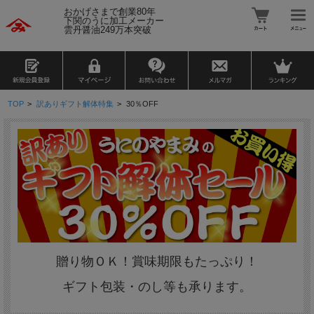
おかげさまで創業80年
下関のうに加工メーカー
雲丹醤油249万本突破
TOP
>
訳ありギフト解体特集
>
30％OFF
贈り物ＯＫ！賞味期限もたっぷり！
ギフト包装・のし等も承ります。