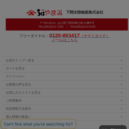
下関水陸物産株式会社
〒750-0014 山口県下関市岬之町10番6号
TEL(083)223-7284 / FAX(083)223-9100
0120-803417
フリーダイヤル：
（ヤマミヨイナ）
メールはこちら
お店のトップへ戻る
カートを見る
マイページへ
お客様の声を見る
お気に入りリストを見る
ご利用案内
特定商取引法表示
個人情報の取扱い
サイトマップ