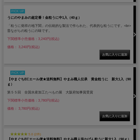
PICK UP
うにのやまみの超定番！金粒うに中1入（40ｇ）
「粒うに発祥の地下関」の伝統的な製法で作られた、代表的な粒うにです。<br>
昔ながらの粒うにの味です。
下関標準小売価格：3,240円(税込)
価格： 3,240円(税込)
PICK UP
【やまぐちECエール便★送料無料】やまみ職人伝承 黄金粒うに 新大1入（90
ｇ）
第５５回 全国水産加工たべもの展 大阪府知事賞受賞
下関標準小売価格：3,780円(税込)
価格： 3,780円(税込)
5.0 (2件)
【やまぐちECエール便★送料無料】やまみ職人塩かげん粒うに新大1入（90ｇ）