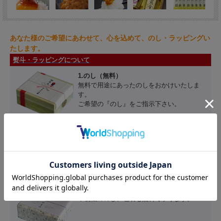
あなた様のご希望にあわせて、心を込めて、のし・ラッピングい
たします。
熨斗・ラッピングについて
1.のし（無料）
無料で用途にあったのしをおかけいたしま
す。
ご希望の『のし』をご指示下さい。
2.包装（無料）
包装を致します。
基本的に、うにはうに柄、珍味詰合せ類は青
い包装紙にお包みいたします。
3.不祝儀包装（無料）
不祝儀ののし、包装も無料で承ります。