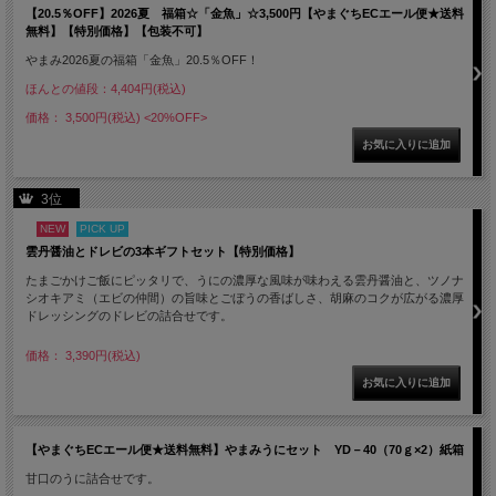
【20.5％OFF】2026夏 福箱☆「金魚」☆3,500円【やまぐちECエール便★送料
無料】【特別価格】【包装不可】
やまみ2026夏の福箱「金魚」20.5％OFF！
ほんとの値段：4,404円(税込)
価格： 3,500円(税込)
<20%OFF>
3位
NEW
PICK UP
雲丹醤油とドレビの3本ギフトセット【特別価格】
たまごかけご飯にピッタリで、うにの濃厚な風味が味わえる雲丹醤油と、ツノナ
シオキアミ（エビの仲間）の旨味とごぼうの香ばしさ、胡麻のコクが広がる濃厚
ドレッシングのドレビの詰合せです。
価格： 3,390円(税込)
【やまぐちECエール便★送料無料】やまみうにセット YD－40（70ｇ×2）紙箱
甘口のうに詰合せです。