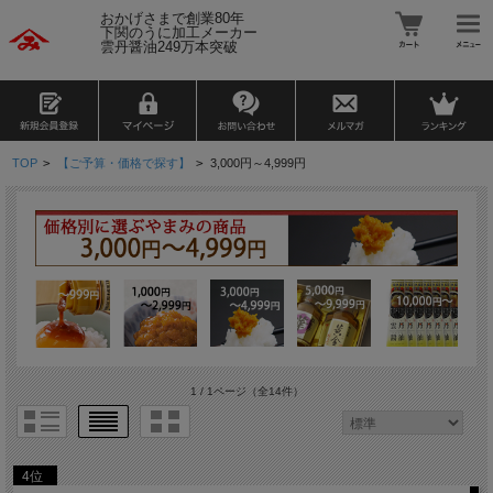
おかげさまで創業80年
下関のうに加工メーカー
雲丹醤油249万本突破
TOP
>
【ご予算・価格で探す】
>
3,000円～4,999円
1 / 1ページ
（全14件）
4位