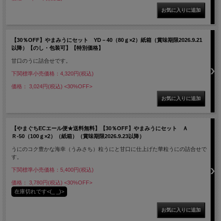
【30％OFF】やまみうにセット YD－40（80ｇ×2）紙箱（賞味期限2026.9.21
以降）【のし・包装可】【特別価格】
甘口のうに詰合せです。
下関標準小売価格：4,320円(税込)
価格： 3,024円(税込)
<30%OFF>
【やまぐちECエール便★送料無料】【30％OFF】やまみうにセット Ａ
Ｒ-50（100ｇ×2）（紙箱）（賞味期限2026.9.23以降）
うにのコク豊かな海幸（うみさち）粒うにと甘口に仕上げた華粒うにの詰合せで
す。
下関標準小売価格：5,400円(税込)
価格： 3,780円(税込)
<30%OFF>
在庫切れです<(_ _)>