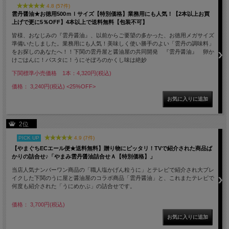
4.8 (57件)
雲丹醤油★お徳用500ｍｌサイズ【特別価格】業務用にも人気！【2本以上お買
上げで更に5％OFF】4本以上で送料無料【包装不可】
皆様、おなじみの『雲丹醤油』、以前からご要望の多かった、お徳用メガサイズ
準備いたしました。業務用にも人気！美味しく使い勝手のよい「雲丹の調味料」
をお探しのあなたへ！！下関の雲丹屋と醤油屋の共同開発 『雲丹醤油』 卵か
けごはんに！パスタに！うにそぼろのかくし味は絶妙
下関標準小売価格 1本：4,320円(税込)
価格： 3,240円(税込)
<25%OFF>
2位
PICK UP
4.9 (7件)
【やまぐちECエール便★送料無料】贈り物にピッタリ！TVで紹介された商品ば
かりの詰合せ♪「やまみ雲丹醤油詰合せＡ【特別価格】」
当店人気ナンバーワン商品の「職人塩かげん粒うに」とテレビで紹介され大ブレ
イクした下関のうに屋と醤油屋のコラボ商品「雲丹醤油」と、これまたテレビで
何度も紹介された「うにめかぶ」の詰合せです。
価格： 3,700円(税込)