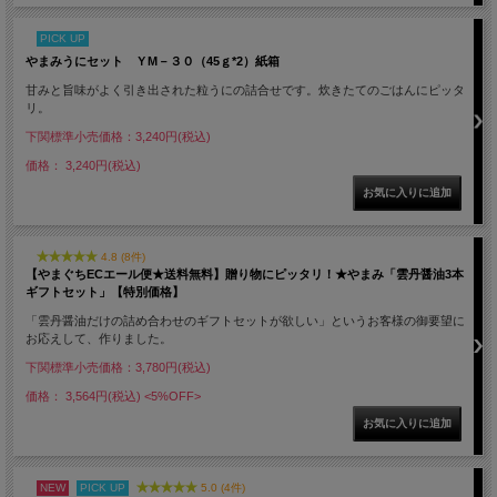
PICK UP
やまみうにセット ＹM－３０（45ｇ*2）紙箱
甘みと旨味がよく引き出された粒うにの詰合せです。炊きたてのごはんにピッタ
リ。
下関標準小売価格：3,240円(税込)
価格： 3,240円(税込)
4.8 (8件)
【やまぐちECエール便★送料無料】贈り物にピッタリ！★やまみ「雲丹醤油3本
ギフトセット」【特別価格】
「雲丹醤油だけの詰め合わせのギフトセットが欲しい」というお客様の御要望に
お応えして、作りました。
下関標準小売価格：3,780円(税込)
価格： 3,564円(税込)
<5%OFF>
NEW
PICK UP
5.0 (4件)