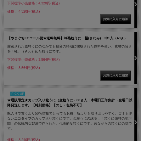
下関標準小売価格：4,320円(税込)
価格： 4,320円(税込)
【やまぐちECエール便★送料無料】吟熟粒うに 極(きわみ) 中1入（40ｇ）
厳選された原料うにのなかでも最良の時期に採取された原料を使い、素材の旨さ
を「極」（きわ）めた粒うにです。
下関標準小売価格：3,564円(税込)
価格： 3,564円(税込)
PICK UP
★通販限定★カップ入り粒うに（金粒うに）60ｇ入｜木曜日正午集計→金曜日以
降発送します。【特別価格】【のし・包装不可】
瓶入りで買うより50％増量でとってもお得！瓶よりも取り出しやすく、ゴミも少
ないエコタイプのカップ入り粒うにです。金粒うにの説明：「粒うに発祥の地下
関」の伝統的な製法で作られた、代表的な粒うにです。昔ながらの粒うにの味で
す。
価格： 3,240円(税込)