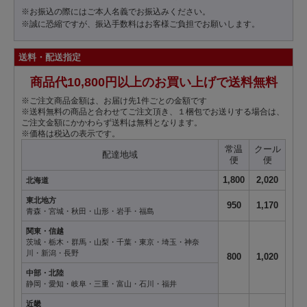
※お振込の際にはご本人名義でお振込みください。
※誠に恐縮ですが、振込手数料はお客様ご負担でお願いします。
送料・配送指定
商品代10,800円以上のお買い上げで送料無料
※ご注文商品金額は、お届け先1件ごとの金額です
※送料無料の商品と合わせてご注文頂き、１梱包でお送りする場合は、
ご注文金額にかかわらず送料は無料となります。
※価格は税込の表示です。
常温
クール
配達地域
便
便
1,800
2,020
北海道
東北地方
950
1,170
青森・宮城・秋田・山形・岩手・福島
関東・信越
茨城・栃木・群馬・山梨・千葉・東京・埼玉・神奈
川・新潟・長野
800
1,020
中部・北陸
静岡・愛知・岐阜・三重・富山・石川・福井
近畿