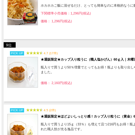
ホカホカご飯に混ぜるだけ、とっても簡単なのに本格的なうに
下関標準小売価格：1,296円(税込)
価格： 1,296円(税込)
9位
PICK UP
4.7 (17件)
★通販限定★カップ入り粒うに（職人塩かげん）60ｇ入｜木
瓶入りで買うより50％増量でとってもお得！瓶よりも取り出
ました。
価格： 2,160円(税込)
PICK UP
4.5 (2件)
★通販限定★ほどよいしっとり感！カップ入り粒うに（黄金）
瓶入りで買うより15ｇ（33％）も増えて且つ216円もお得
れた職人技が光る逸品です。