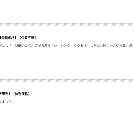
グ【特別価格】【包装不可】
香ばしさ、胡麻のコクが広がる濃厚ドレッシング。サラダはもちろん、豚しゃぶや冷奴、温
販限定】【特別価格】
りました。