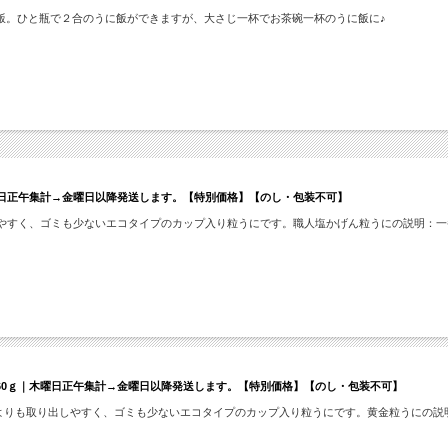
飯。ひと瓶で２合のうに飯ができますが、大さじ一杯でお茶碗一杯のうに飯に♪
曜日正午集計→金曜日以降発送します。【特別価格】【のし・包装不可】
しやすく、ゴミも少ないエコタイプのカップ入り粒うにです。職人塩かげん粒うにの説明：
60ｇ｜木曜日正午集計→金曜日以降発送します。【特別価格】【のし・包装不可】
！瓶よりも取り出しやすく、ゴミも少ないエコタイプのカップ入り粒うにです。黄金粒うにの