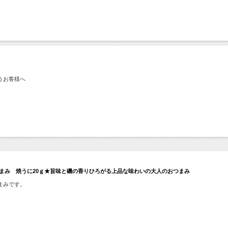
うお客様へ
まみ 焼うに20ｇ★旨味と磯の香りひろがる上品な味わいの大人のおつまみ
まみです。