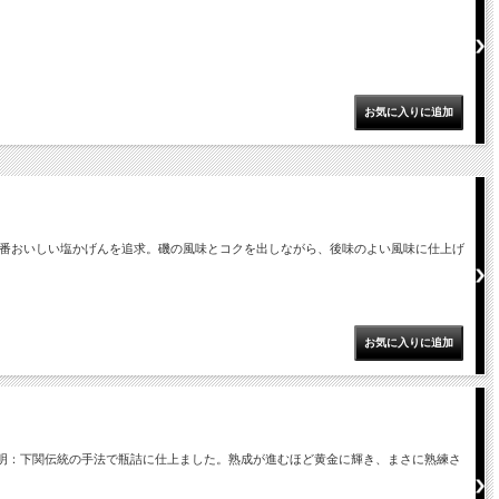
一番おいしい塩かげんを追求。磯の風味とコクを出しながら、後味のよい風味に仕上げ
説明：下関伝統の手法で瓶詰に仕上ました。熟成が進むほど黄金に輝き、まさに熟練さ