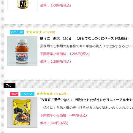
価格： 1,080円(税込)
PICK UP
4.8 (5件)
練うに 新大 110ｇ （おもてなしのうにペースト後継品）
業務用でご利用のお客様でキロ単位の袋入りでは多すぎるとい
下関標準小売価格：1,296円(税込)
価格： 1,296円(税込)
7位
NEW
PICK UP
4.9 (10件)
TV東京「男子ごはん」で紹介された焼うにがリニューアル★や
「焼うに」旨味と磯の香りひろがる上品な味わいの大人のおつ
下関標準小売価格：648円(税込)
価格： 648円(税込)