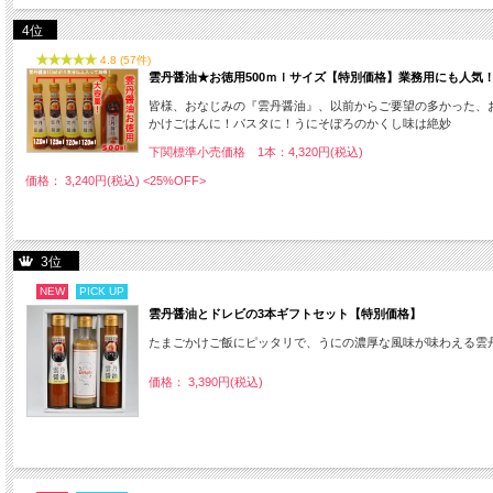
4位
4.8 (57件)
雲丹醤油★お徳用500ｍｌサイズ【特別価格】業務用にも人気！
皆様、おなじみの『雲丹醤油』、以前からご要望の多かった、
かけごはんに！パスタに！うにそぼろのかくし味は絶妙
下関標準小売価格 1本：4,320円(税込)
価格： 3,240円(税込)
<25%OFF>
3位
NEW
PICK UP
雲丹醤油とドレビの3本ギフトセット【特別価格】
たまごかけご飯にピッタリで、うにの濃厚な風味が味わえる雲
価格： 3,390円(税込)