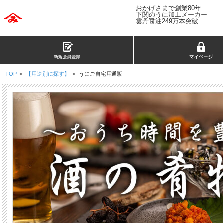
おかげさまで創業80年
下関のうに加工メーカー
雲丹醤油249万本突破
TOP
>
【用途別に探す】
>
うにご自宅用通販