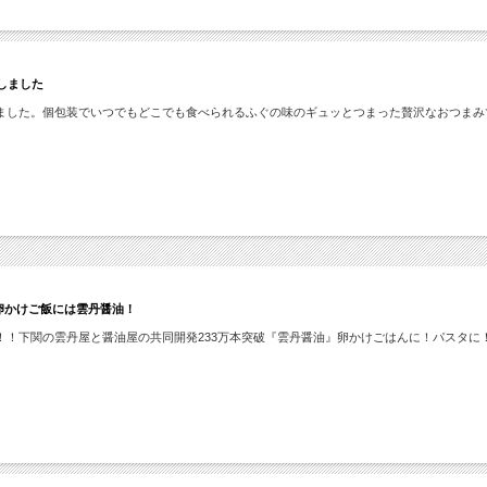
しました
ました。個包装でいつでもどこでも食べられるふぐの味のギュッとつまった贅沢なおつまみ
卵かけご飯には雲丹醤油！
！！下関の雲丹屋と醤油屋の共同開発233万本突破『雲丹醤油』卵かけごはんに！パスタに