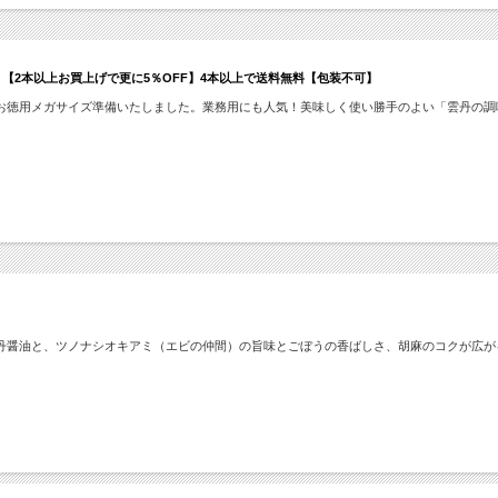
【2本以上お買上げで更に5％OFF】4本以上で送料無料【包装不可】
お徳用メガサイズ準備いたしました。業務用にも人気！美味しく使い勝手のよい「雲丹の調
丹醤油と、ツノナシオキアミ（エビの仲間）の旨味とごぼうの香ばしさ、胡麻のコクが広が