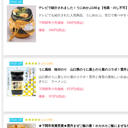
PICK UP
テレビで紹介されました！うにめかぶ140ｇ【包装・のし不可
テレビでも紹介された人気商品、うにめかぶ。甘口で食べやす
下関標準小売価格：540円(税込)
価格： 540円(税込)
PICK UP
4.0 (1件)
うに風味 味付のり 山口県のうに屋とのり屋のコラボ！雲丹
山口県のうに屋とのり屋のコラボ！雲丹と海苔の美味しい出会
ぎりに ラーメンに
下関標準小売価格：972円(税込)
価格： 972円(税込)
PICK UP
4.4 (7件)
★下関市長賞受賞★雲丹まぜご飯の素！ホカホカご飯にまぜる