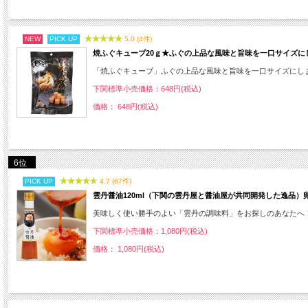
NEW
PICK UP
5.0 (4件)
焼ふぐキューブ20ｇ★ふぐの上品な風味と旨味を一口サイズに
「焼ふぐキューブ」ふぐの上品な風味と旨味を一口サイズにし
下関標準小売価格：648円(税込)
価格： 648円(税込)
6位
PICK UP
4.7 (67件)
雲丹醤油120ml（下関の雲丹屋と醤油屋が共同開発した逸品）
美味しく使い勝手のよい「雲丹の調味料」をお探しのあなたへ
下関標準小売価格：1,080円(税込)
価格： 1,080円(税込)