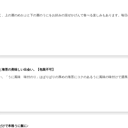
】
く、上の層のめかぶと下の層のうにをお好みの混ぜかげんで食べる楽しみもあります。毎日
と海苔の美味しい出会い。【包装不可】
い。「うに風味 味付のり」はぱりぱりの厚めの海苔にコクのあるうに風味の味付けで濃厚
だけで本格うに飯に♪