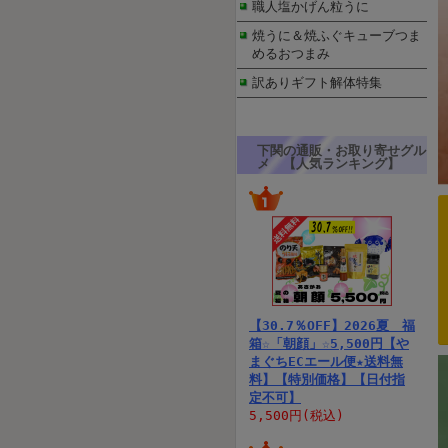
職人塩かげん粒うに
焼うに＆焼ふぐキューブつま
めるおつまみ
訳ありギフト解体特集
下関の通販・お取り寄せグル
メ 【人気ランキング】
【30.7％OFF】2026夏 福
箱☆「朝顔」☆5,500円【や
まぐちECエール便★送料無
料】【特別価格】【日付指
定不可】
5,500円(税込)