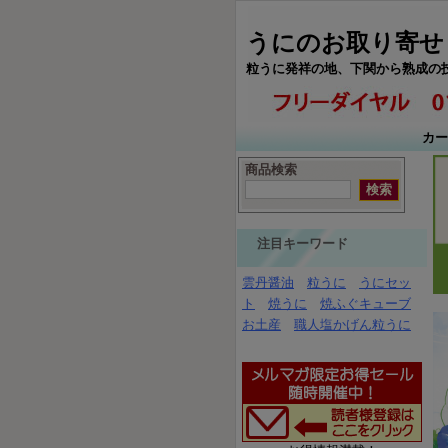
うにのお取り寄せ
粒うに発祥の地、下関から熟成の
カー
商品検索
注目キーワード
雲丹醤油
粒うに
うにセッ
ト
焼うに
焼ふぐキューブ
お土産
職人塩かげん粒うに