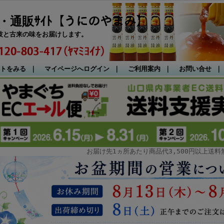
・通販ｻｲﾄ【うにのやまみ】
技と古来の味をお届けします。
トをみる
｜
マイページへログイン
｜
ご利用案内
｜
お問い合せ
お届け先1ヵ所あたり商品代3,500円以上送料