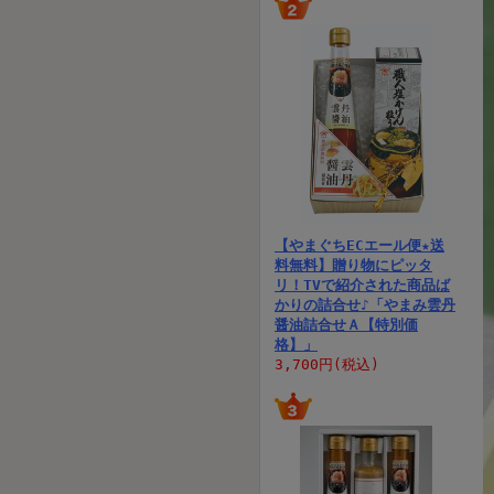
【やまぐちECエール便★送
料無料】贈り物にピッタ
リ！TVで紹介された商品ば
かりの詰合せ♪「やまみ雲丹
醤油詰合せＡ【特別価
格】」
3,700円(税込)