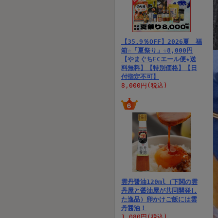
【35.9％OFF】2026夏 福
箱☆「夏祭り」☆8,000円
【やまぐちECエール便★送
料無料】【特別価格】【日
付指定不可】
8,000円(税込)
雲丹醤油120ml（下関の雲
丹屋と醤油屋が共同開発し
た逸品）卵かけご飯には雲
丹醤油！
1,080円(税込)