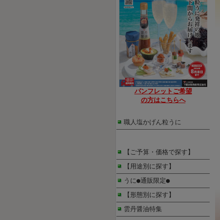
パンフレット
ご希望
の方は
こちらへ
職人塩かげん粒うに
【ご予算・価格で探す】
【用途別に探す】
うに●通販限定●
【形態別に探す】
雲丹醤油特集