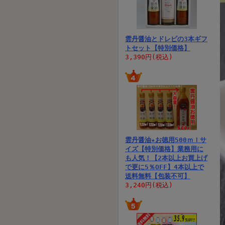
雲丹醤油とドレビの3本ギフ
トセット【特別価格】
3,390円(税込)
雲丹醤油★お徳用500ｍｌサ
イズ【特別価格】業務用に
も人気！【2本以上お買上げ
で更に5％OFF】4本以上で
送料無料【包装不可】
3,240円(税込)