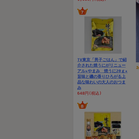
TV東京「男子ごはん」で紹
介された焼うにがリニュー
アル★やまみ 焼うに20ｇ★
旨味と磯の香りひろがる上
品な味わいの大人のおつま
み
648円(税込)