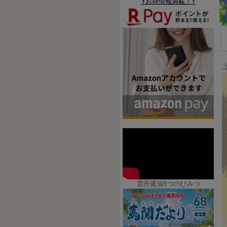
↑お得情報満載！↑
雲丹醤油5つのひみつ