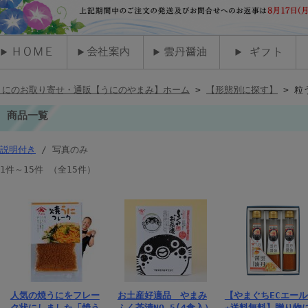
うにのお取り寄せ・通販【うにのやまみ】ホーム
>
【形態別に探す】
> 粒
商品一覧
説明付き
/ 写真のみ
1件～15件 （全15件）
人気の焼うにをフレー
お土産好適品 やまみ
【やまぐちECエール
ク状にしました「焼う
ふく茶漬NO.5(4食入）
★送料無料】贈り物