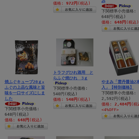
み
価格:
972円
(税込)
下関標準小売価格:
648円(税込)
価格:
648円
(税込)
トラフグひれ酒用 と
らふぐ焼ひれ 3ｇ
焼ふぐキューブ20ｇ★
やまみ「雲丹醤油2
ふぐの上品な風味と旨
入」【特別価格】
下関標準小売価格:
味を一口サイズにしま
下関標準小売価格:
540円(税込)
した
2,592円(税込)
価格:
540円
(税込)
価格:
2,484円
(税
下関標準小売価格:
<4%OFF>
648円(税込)
価格:
648円
(税込)