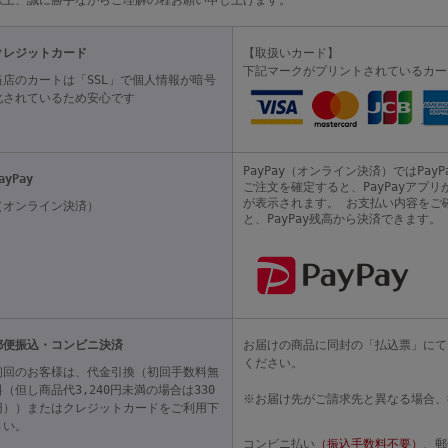
以上、誠に勝手ながらご理解の程お願い申し上げます。
クレジットカード
【取扱いカード】
下記マークがプリントされているカー
当店のカートは「SSL」で個人情報が暗号
化されているため安心です
PayPay（オンライン決済）ではPa
ayPay
ご注文を確定すると、PayPayアプ
が表示されます。 お支払い内容をご
（オンライン決済）
と、PayPay残高から決済できます。
郵便振込・コンビニ決済
お届けの商品に同封の「払込票」にて
ください。
初回のお客様は、代金引換（初回手数料無
料（但し商品代3,240円未満の場合は330
※お届け先がご請求先と異なる場合、
円））またはクレジットカードをご利用下
さい。
コンビニ払い
（振込手数料不要）
、郵