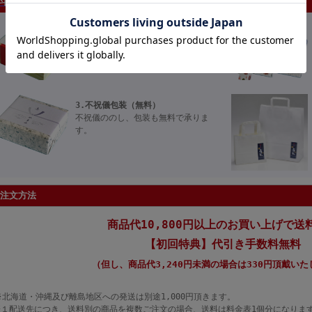
斗・ラッピングについて
1.のし（無料）
無料で用途にあったのしをおかけいた
します。
ご希望の『のし』をご指示下さい。
3.不祝儀包装（無料）
不祝儀ののし、包装も無料で承りま
す。
注文方法
商品代10,800円以上のお買い上げで送
【初回特典】代引き手数料無料
（但し、商品代3,240円未満の場合は330円頂戴い
※北海道・沖縄及び離島地区への発送は別途1,000円頂きます。
※１配送先につき、送料別の商品を複数ご注文の場合、送料は料金表1個分になりま