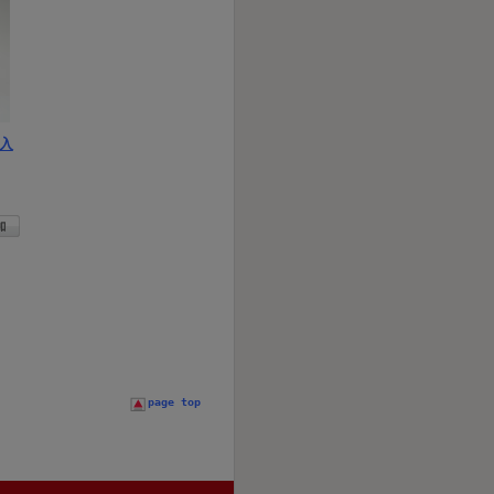
入
page top
。