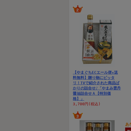
【やまぐちECエール便★送
料無料】贈り物にピッタ
リ！TVで紹介された商品ば
かりの詰合せ♪「やまみ雲丹
醤油詰合せＡ【特別価
格】」
3,700円(税込)
あ