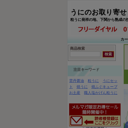
うにのお取り寄せ
粒うに発祥の地、下関から熟成の
カー
商品検索
注目キーワード
雲丹醤油
粒うに
うにセッ
ト
焼うに
焼ふぐキューブ
お土産
職人塩かげん粒うに