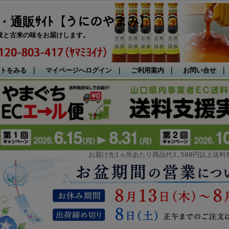
・通販ｻｲﾄ【うにのやまみ】
技と古来の味をお届けします。
トをみる
｜
マイページへログイン
｜
ご利用案内
｜
お問い合せ
お届け先1ヵ所あたり商品代3,500円以上送料