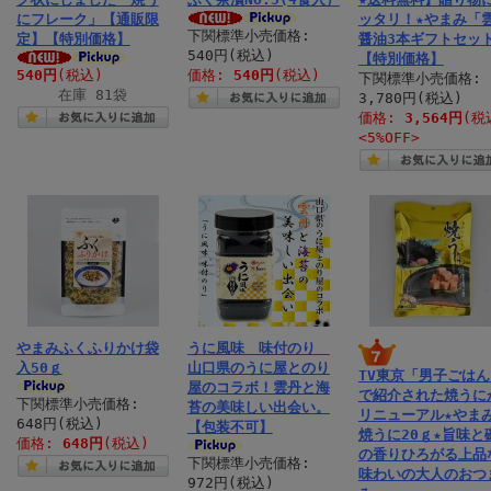
にフレーク」【通販限
ッタリ！★やまみ「
下関標準小売価格:
定】【特別価格】
醤油3本ギフトセッ
540円(税込)
【特別価格】
540円
(税込)
価格:
540円
(税込)
下関標準小売価格:
在庫 81袋
3,780円(税込)
価格:
3,564円
(税
<5%OFF>
やまみふくふりかけ袋
うに風味 味付のり
入50ｇ
山口県のうに屋とのり
TV東京「男子ごはん
屋のコラボ！雲丹と海
で紹介された焼うに
下関標準小売価格:
苔の美味しい出会い。
リニューアル★や
648円(税込)
【包装不可】
焼うに20ｇ★旨味と
価格:
648円
(税込)
の香りひろがる上品
下関標準小売価格:
味わいの大人のおつ
972円(税込)