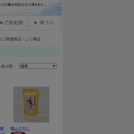
うに関連商品・ふく商品
並び順：
便
焼ふぐだし
にピ