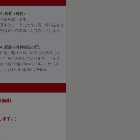
2.包装（無料）
包装を致します。
基本的に、うにはうに柄、珍味詰合せ
類は青い包装紙にお包みいたします。
4.紙袋（有料税込22円）
白地に弊社のロゴの入った紙袋（大・
小）をご用意しております。サイズ
大：縦31×横26×マチ10㎝・サイズ
小：縦16.5×横18×マチ6㎝
料無料
たします。）
す。