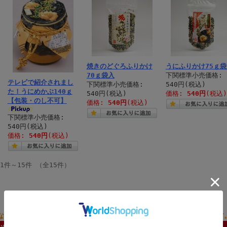
焼きのどぐろふりかけ
うにふりかけ75ｇ袋
70ｇ袋入
下関標準小売価格:
テレビで紹介されまし
下関標準小売価格:
540円(税込)
た！うにめかぶ140ｇ
540円(税込)
価格:
540円
(税込)
【包装・のし不可】
価格:
540円
(税込)
下関標準小売価格:
540円(税込)
価格:
540円
(税込)
1件～15件 （全15件）
なた様のご希望にあわせて、心を込めて、のし・ラッピングいたします