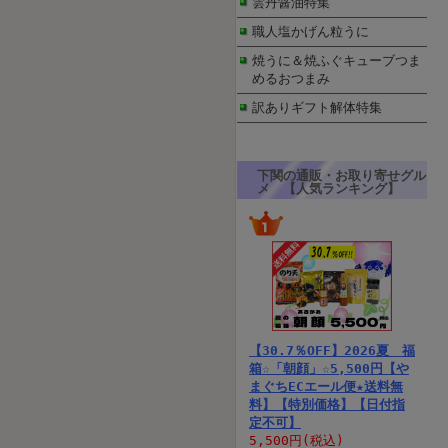
雲丹醤油特集
職人塩かげん粒うに
焼うに＆焼ふぐキューブつま
めるおつまみ
訳ありギフト解体特集
下関の通販・お取り寄せグル
メ 【人気ランキング】
【30.7％OFF】2026夏 福
箱☆「朝顔」☆5,500円【や
まぐちECエール便★送料無
料】【特別価格】【日付指
定不可】
5,500円(税込)