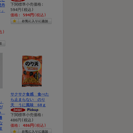
下関標準小売価格:
雲丹
594円(税込)
ト」
価格:
594円
(税込)
込)
サクサク食感 食べた
ら止まらない のり
」
天 うに風味 60ｇ
が
まみ
下関標準小売価格:
磯
486円(税込)
な
価格:
486円
(税込)
ま