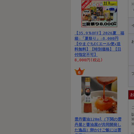
【35.9％OFF】2026夏 福
箱☆「夏祭り」☆8,000円
【やまぐちECエール便★送
料無料】【特別価格】【日
付指定不可】
8,000円(税込)
お
雲丹醤油120ml（下関の雲
丹屋と醤油屋が共同開発し
た逸品）卵かけご飯には雲