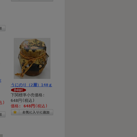
本
うにのり（2層）140ｇ
下関標準小売価格:
648円(税込)
込)
価格:
648円
(税込)