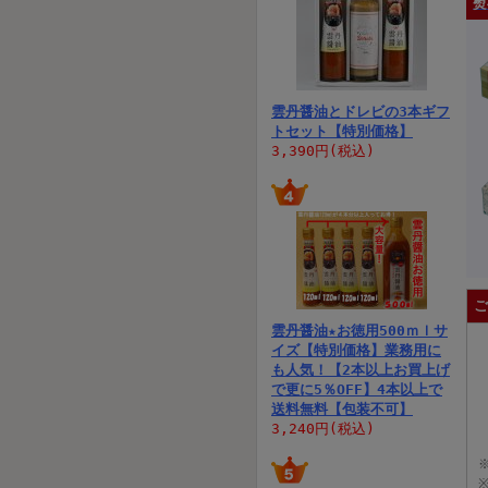
熨
雲丹醤油とドレビの3本ギフ
トセット【特別価格】
3,390円(税込)
ご
雲丹醤油★お徳用500ｍｌサ
イズ【特別価格】業務用に
も人気！【2本以上お買上げ
で更に5％OFF】4本以上で
送料無料【包装不可】
3,240円(税込)