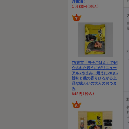
丹醤油！
1,080円(税込)
P
TV東京「男子ごはん」で紹
介された焼うにがリニュー
アル★やまみ 焼うに20ｇ★
旨味と磯の香りひろがる上
品な味わいの大人のおつま
み
648円(税込)