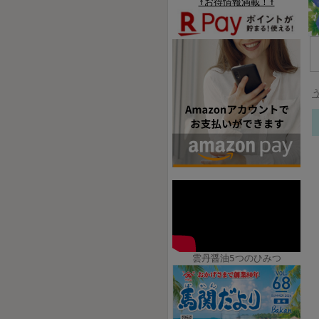
↑お得情報満載！↑
雲丹醤油5つのひみつ