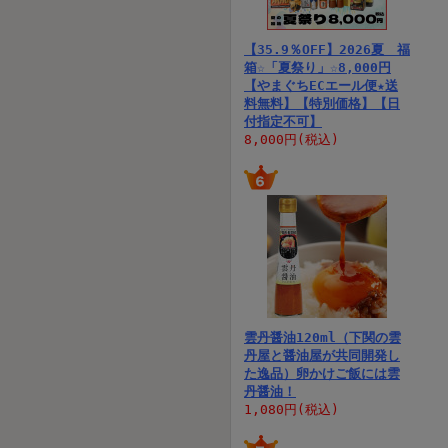
【35.9％OFF】2026夏 福
箱☆「夏祭り」☆8,000円
【やまぐちECエール便★送
料無料】【特別価格】【日
付指定不可】
8,000円(税込)
雲丹醤油120ml（下関の雲
丹屋と醤油屋が共同開発し
た逸品）卵かけご飯には雲
丹醤油！
1,080円(税込)