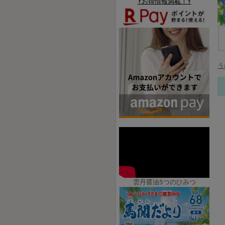
↑お得情報満載！↑
う
雲丹醤油5つのひみつ