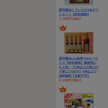
雲丹醤油とドレビの3本ギフ
トセット【特別価格】
3,390円(税込)
雲丹醤油★お徳用500ｍｌサ
イズ【特別価格】業務用に
も人気！【2本以上お買上げ
で更に5％OFF】4本以上で
送料無料【包装不可】
3,240円(税込)