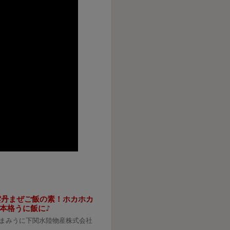
雲丹まぜご飯の素！ホカホカ
本格うに飯に♪
まみうに下関水陸物産株式会社