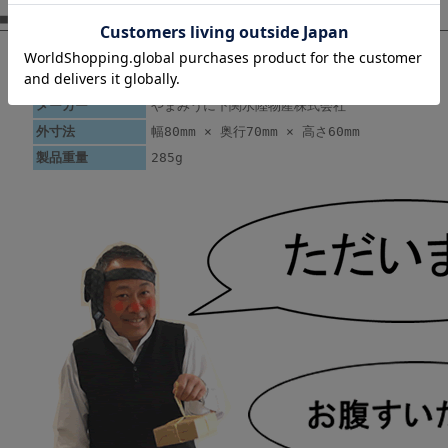
■ 商品仕様
製品名
雲丹まぜご飯の素
ＪＡＮコード
4973813015652
メーカー
やまみうに下関水陸物産株式会社
外寸法
幅80mm × 奥行70mm × 高さ60mm
製品重量
285g