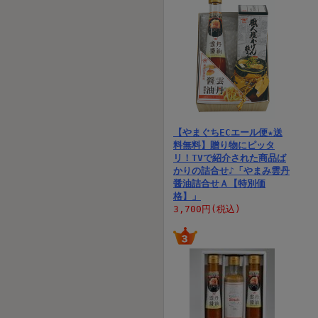
【やまぐちECエール便★送
料無料】贈り物にピッタ
リ！TVで紹介された商品ば
かりの詰合せ♪「やまみ雲丹
醤油詰合せＡ【特別価
格】」
3,700円(税込)