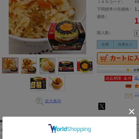
ＪＡＮコード:
4
1
下関標準小売価格:
価格:
購入数:
在庫
在庫あり
返
こ
拡大表示
■ 商品説明
ホカホカご飯に混ぜるだけ、とっても簡単なのに本格的なうに飯。ひと瓶で
じ一杯でお茶碗一杯のうに飯に♪