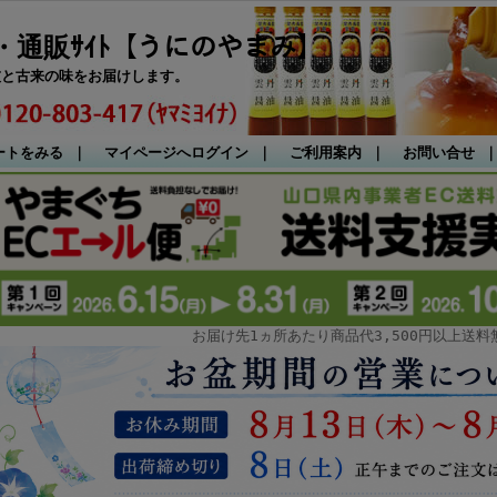
通販ｻｲﾄ【うにのやまみ】
技と古来の味をお届けします。
ートをみる
｜
マイページへログイン
｜
ご利用案内
｜
お問い合せ
お届け先1ヵ所あたり商品代3,500円以上送料