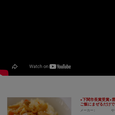
★下関市長賞受賞★
ご飯にまぜるだけで
メーカー:
や