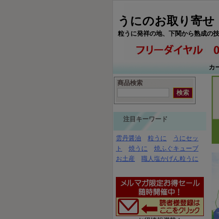
うにのお取り寄せ・
粒うに発祥の地、下関から熟成の
カ
商品検索
注目キーワード
雲丹醤油
粒うに
うにセッ
ト
焼うに
焼ふぐキューブ
お土産
職人塩かげん粒うに