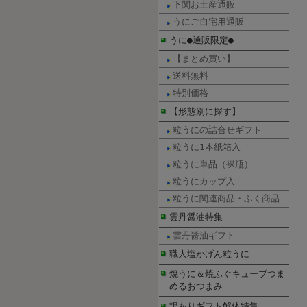
下関お土産通販
うにご自宅用通販
うに●通販限定●
【まとめ買い】
送料無料
特別価格
【形態別に探す】
粒うにの詰合せギフト
粒うに1本紙箱入
粒うに単品（裸瓶）
粒うにカップ入
粒うに関連商品・ふく商品
雲丹醤油特集
雲丹醤油ギフト
職人塩かげん粒うに
焼うに＆焼ふぐキューブつま
めるおつまみ
訳ありギフト解体特集