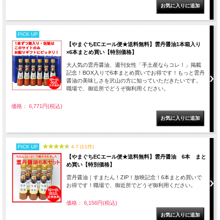
PICK UP
【やまぐちECエール便★送料無料】雲丹醤油1本箱入り
×6本まとめ買い【特別価格】
大人気の雲丹醤油、週刊女性「手土産ならコレ！」掲載
記念！BOX入りで6本まとめ買いでお得です！もっと雲丹
醤油の美味しさを沢山の方に知っていただきたいです。
職場で、御近所でどうぞ御利用ください。
価格： 6,771円(税込)
PICK UP
4.7 (11件)
【やまぐちECエール便★送料無料】雲丹醤油 6本 まと
め買い【特別価格】
雲丹醤油｜すまたん！ZIP！放映記念！6本まとめ買いで
お得です！職場で、御近所でどうぞ御利用ください。
価格： 6,156円(税込)