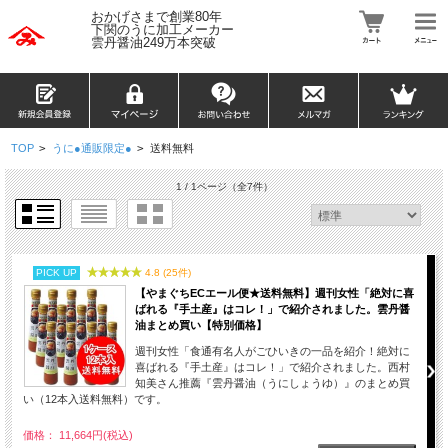
おかげさまで創業80年
下関のうに加工メーカー
雲丹醤油249万本突破
TOP
>
うに●通販限定●
>
送料無料
1 / 1ページ
（全7件）
PICK UP
4.8 (25件)
【やまぐちECエール便★送料無料】週刊女性「絶対に喜
ばれる『手土産』はコレ！」で紹介されました。雲丹醤
油まとめ買い【特別価格】
週刊女性「食通有名人がごひいきの一品を紹介！絶対に
喜ばれる『手土産』はコレ！」で紹介されました。西村
知美さん推薦『雲丹醤油（うにしょうゆ）』のまとめ買
い（12本入送料無料）です。
価格： 11,664円(税込)