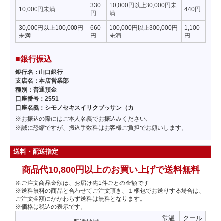
330
10,000円以上30,000円未
10,000円未満
440円
円
満
30,000円以上100,000円
660
100,000円以上300,000円
1,100
未満
円
未満
円
■銀行振込
銀行名：山口銀行
支店名：本店営業部
種別：普通預金
口座番号：2551
口座名義：シモノセキスイリクブッサン（カ
※お振込の際にはご本人名義でお振込みください。
※誠に恐縮ですが、振込手数料はお客様ご負担でお願いします。
送料・配送指定
商品代10,800円以上のお買い上げで送料無料
※ご注文商品金額は、お届け先1件ごとの金額です
※送料無料の商品と合わせてご注文頂き、１梱包でお送りする場合は、
ご注文金額にかかわらず送料は無料となります。
※価格は税込の表示です。
常温
クール