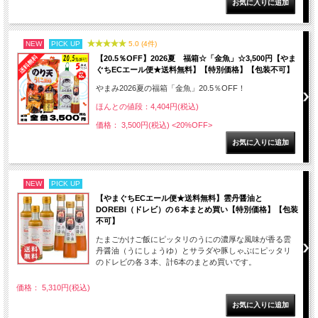
NEW
PICK UP
5.0 (4件)
【20.5％OFF】2026夏 福箱☆「金魚」☆3,500円【やま
ぐちECエール便★送料無料】【特別価格】【包装不可】
やまみ2026夏の福箱「金魚」20.5％OFF！
ほんとの値段：4,404円(税込)
価格： 3,500円(税込)
<20%OFF>
NEW
PICK UP
【やまぐちECエール便★送料無料】雲丹醤油と
DOREBI（ドレビ）の６本まとめ買い【特別価格】【包装
不可】
たまごかけご飯にピッタリのうにの濃厚な風味が香る雲
丹醤油（うにしょうゆ）とサラダや豚しゃぶにピッタリ
のドレビの各３本、計6本のまとめ買いです。
価格： 5,310円(税込)