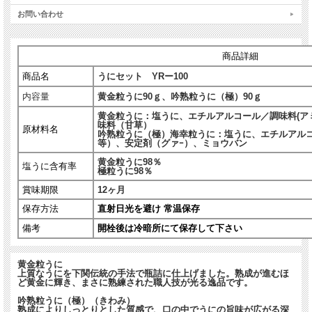
お問い合わせ
商品詳細
商品名
うにセット YRー100
内容量
黄金粒うに90ｇ、吟熟粒うに（極）90ｇ
黄金粒うに：塩うに、エチルアルコール／調味料(ア
味料（甘草）
原材料名
吟熟粒うに（極）海幸粒うに：塩うに、エチルアル
等）、安定剤（グァｰ）、ミョウバン
黄金粒うに98％
塩うに含有率
極粒うに98％
賞味期限
12ヶ月
保存方法
直射日光を避け 常温保存
備考
開栓後は冷暗所にて保存して下さい
黄金粒うに
上質なうにを下関伝統の手法で瓶詰に仕上げました。熟成が進むほ
ど黄金に輝き、まさに熟練された職人技が光る逸品です。
吟熟粒うに（極）（きわみ）
熟成によりしっとりとした質感で、口の中でうにの旨味が広がる深