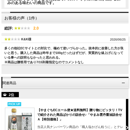
みのある味わいの商品です。
お客様の声（1件）
総評:
2.0
K&K様
2026/06/25
多くの他社ECサイトとの対比で、極めて使いづらかった。抜本的に改善した方が良
いと思う。購入した商品は昨年まで100gだったはずだが、実質的な値上げになって
いる事への説明もなかったと思われる。
※商品は贈答用であり7/15到着指定なのでコメントなし
関連商品
2位
PICK UP
【やまぐちECエール便★送料無料】贈り物にピッタリ！TV
で紹介された商品ばかりの詰合せ♪「やまみ雲丹醤油詰合せ
Ａ【特別価格】」
当店人気ナンバーワン商品の「職人塩かげん粒うに」とテレ