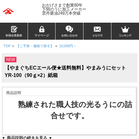
おかげさまで創業80年
下関のうに加工メーカー
雲丹醤油249万本突破
TOP
>
【ご予算・価格で探す】
>
10,000円～
NEW
【やまぐちECエール便★送料無料】やまみうにセット
YR-100（90ｇ×2）紙箱
商品説明
熟練された職人技の光るうにの詰
合せです。
▼ 商品説明の続きを見る ▼