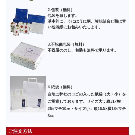
2.包装（無料）
包装を致します。
基本的に、うにはうに柄、珍味詰合せ類は青
い包装紙にお包みいたします。
3.不祝儀包装（無料）
不祝儀ののし、包装も無料で承ります。
4.紙袋（無料）
白地に弊社のロゴの入った紙袋（大・小）を
ご用意しております。サイズ大：縦31×横
26×マチ10㎝・サイズ小：縦16.5×横18×マチ
6㎝
ご注文方法