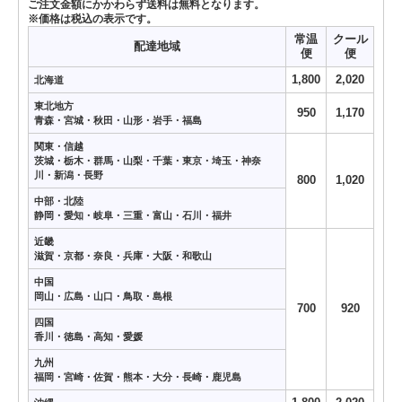
ご注文金額にかかわらず送料は無料となります。
※価格は税込の表示です。
常温
クール
配達地域
便
便
1,800
2,020
北海道
東北地方
950
1,170
青森・宮城・秋田・山形・岩手・福島
関東・信越
茨城・栃木・群馬・山梨・千葉・東京・埼玉・神奈
川・新潟・長野
800
1,020
中部・北陸
静岡・愛知・岐阜・三重・富山・石川・福井
近畿
滋賀・京都・奈良・兵庫・大阪・和歌山
中国
岡山・広島・山口・鳥取・島根
700
920
四国
香川・徳島・高知・愛媛
九州
福岡・宮崎・佐賀・熊本・大分・長崎・鹿児島