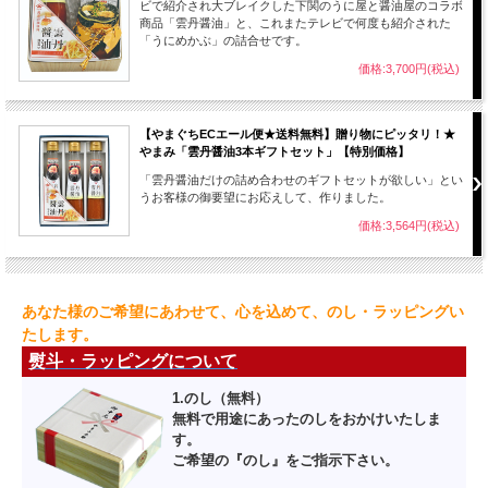
ビで紹介され大ブレイクした下関のうに屋と醤油屋のコラボ
商品「雲丹醤油」と、これまたテレビで何度も紹介された
「うにめかぶ」の詰合せです。
価格:3,700円(税込)
【やまぐちECエール便★送料無料】贈り物にピッタリ！★
やまみ「雲丹醤油3本ギフトセット」【特別価格】
「雲丹醤油だけの詰め合わせのギフトセットが欲しい」とい
うお客様の御要望にお応えして、作りました。
価格:3,564円(税込)
あなた様のご希望にあわせて、心を込めて、のし・ラッピングい
たします。
熨斗・ラッピングについて
1.のし（無料）
無料で用途にあったのしをおかけいたしま
す。
ご希望の『のし』をご指示下さい。