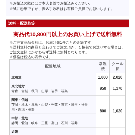
※お振込の際にはご本人名義でお振込みください。
※誠に恐縮ですが、振込手数料はお客様ご負担でお願いします。
送料・配送指定
商品代10,800円以上のお買い上げで送料無料
※ご注文商品金額は、お届け先1件ごとの金額です
※送料無料の商品と合わせてご注文頂き、１梱包でお送りする場合は、
ご注文金額にかかわらず送料は無料となります。
※価格は税込の表示です。
常温
クール
配達地域
便
便
1,800
2,020
北海道
東北地方
950
1,170
青森・宮城・秋田・山形・岩手・福島
関東・信越
茨城・栃木・群馬・山梨・千葉・東京・埼玉・神奈
川・新潟・長野
800
1,020
中部・北陸
静岡・愛知・岐阜・三重・富山・石川・福井
近畿