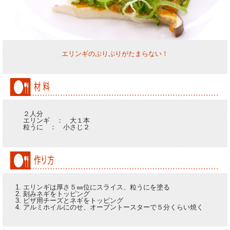
エリンギのぷりぷりがたまらない！
２人分
エリンギ ： 大１本
粒うに ： 小さじ２
エリンギは厚さ５㎜位にスライス、粒うにを塗る
刻みネギをトッピング
ピザ用チーズとネギをトッピング
アルミホイルにのせ、オーブントースターで５分くらい焼く