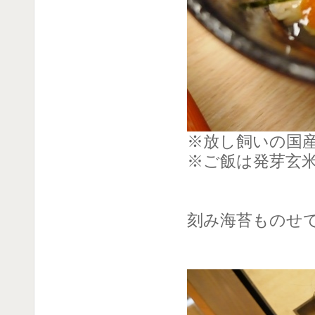
※放し飼いの国
※ご飯は発芽玄
刻み海苔ものせ