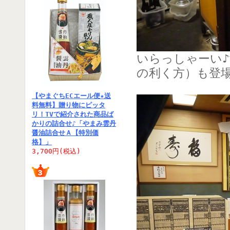
いらっしゃーい
の利く方）も登
【やまぐちECエール便★送
料無料】贈り物にピッタ
リ！TVで紹介された商品ば
かりの詰合せ♪「やまみ雲丹
醤油詰合せＡ【特別価
格】」
3,700円(税込)