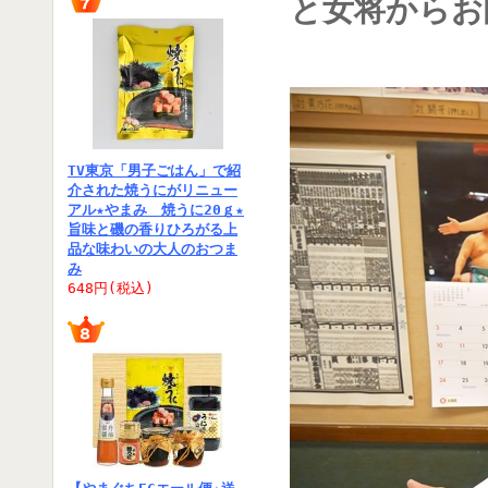
と女将からお
TV東京「男子ごはん」で紹
介された焼うにがリニュー
アル★やまみ 焼うに20ｇ★
旨味と磯の香りひろがる上
品な味わいの大人のおつま
み
648円(税込)