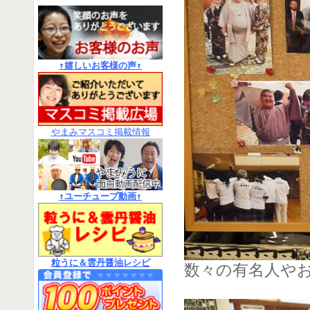
↑嬉しいお客様の声↑
やまみマスコミ掲載情報
↑ユーチューブ動画↑
粒うに＆雲丹醤油レシピ
数々の有名人や