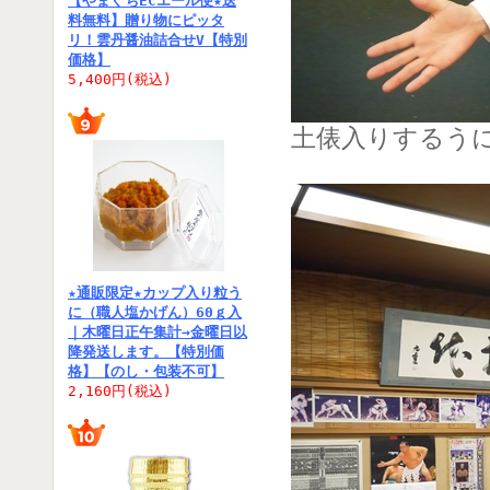
【やまぐちECエール便★送
料無料】贈り物にピッタ
リ！雲丹醤油詰合せV【特別
価格】
5,400円(税込)
土俵入りするう
★通販限定★カップ入り粒う
に（職人塩かげん）60ｇ入
｜木曜日正午集計→金曜日以
降発送します。【特別価
格】【のし・包装不可】
2,160円(税込)