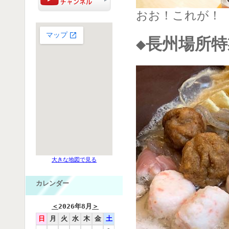
おお！これが！
◆長州場所
大きな地図で見る
カレンダー
＜
2026年8月
＞
日
月
火
水
木
金
土