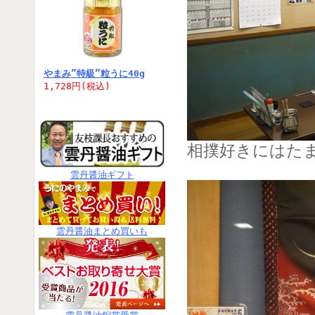
やまみ”特級”粒うに40g
1,728円(税込)
相撲好きにはた
雲丹醤油ギフト
雲丹醤油まとめ買いも