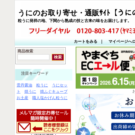
うにのお取り寄せ・通販ｻｲﾄ【うに
粒うに発祥の地、下関から熟成の技と古来の味をお届けします。
カートをみる
｜
マイページへ
商品検索
注目キーワード
雲丹醤油
粒うに
うにセッ
ト
焼うに
焼ふぐキューブ
お土産
職人塩かげん粒うに