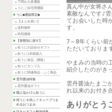
下関お土産通販
真ん中が女将さ
うにご自宅用通販
素敵なんです♪
うに●通販限定●
てお会いした時
【まとめ買い】
す。
送料無料
特別価格
7～8年くらい
【形態別に探す】
ただいておりま
粒うにの詰合せギフト
粒うに1本紙箱入
粒うに単品（裸瓶）
やまみの当時の
粒うにカップ入
紹介したのがき
粒うに関連商品・ふく商品
雲丹醤油特集
雲丹醤油たまご
雲丹醤油ギフト
れ以来のお付き
職人塩かげん粒うに
焼うに＆焼ふぐキューブつま
ありがとう
めるおつまみ
訳ありギフト解体特集