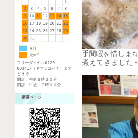
1
2
3
4
5
6
7
8
9
10
11
12
13
14
15
16
17
18
19
20
21
22
23
24
25
26
27
28
29
30
31
今日
手間暇を惜しま
定休日
煮えてきました
フリーダイヤル0120-
803417（ヤマミヨイナ）まで
どうぞ
開店：午前８時３０分
閉店：午後１７時００分
携帯ページ