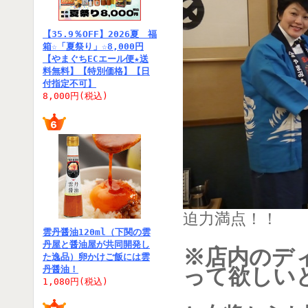
【35.9％OFF】2026夏 福
箱☆「夏祭り」☆8,000円
【やまぐちECエール便★送
料無料】【特別価格】【日
付指定不可】
8,000円(税込)
迫力満点！！
雲丹醤油120ml（下関の雲
丹屋と醤油屋が共同開発し
※店内のデ
た逸品）卵かけご飯には雲
丹醤油！
って欲しい
1,080円(税込)