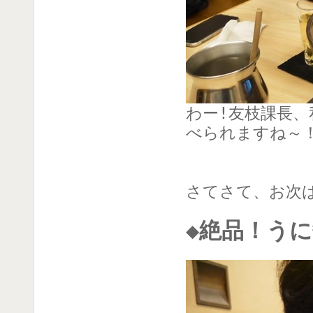
わー!友枝課長
べられますね～
さてさて、お次
◆絶品！う