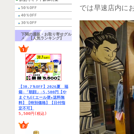
では早速店内に
50％OFF
40％OFF
30％OFF
下関の通販・お取り寄せグル
メ 【人気ランキング】
【30.7％OFF】2026夏 福
箱☆「朝顔」☆5,500円【や
まぐちECエール便★送料無
料】【特別価格】【日付指
定不可】
5,500円(税込)