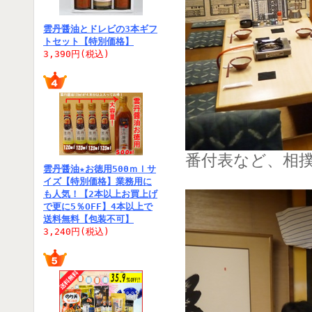
雲丹醤油とドレビの3本ギフ
トセット【特別価格】
3,390円(税込)
番付表など、相
雲丹醤油★お徳用500ｍｌサ
イズ【特別価格】業務用に
も人気！【2本以上お買上げ
で更に5％OFF】4本以上で
送料無料【包装不可】
3,240円(税込)