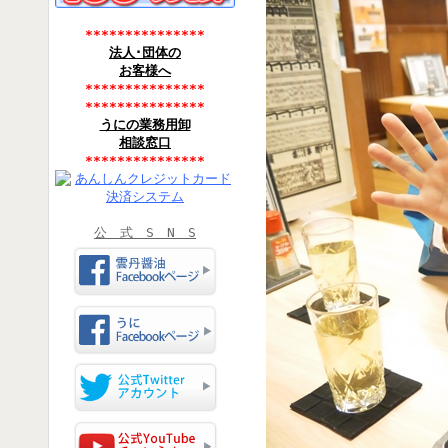
***************
法人･団体の
お客様へ
***************
***************
うにの業務用卸
相談窓口
***************
公 式 S N S