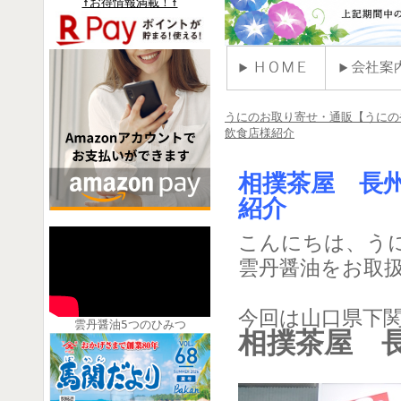
↑お得情報満載！↑
うにのお取り寄せ・通販【うにの
飲食店様紹介
相撲茶屋 長
紹介
こんにちは、う
雲丹醤油をお取
今回は山口県下
雲丹醤油5つのひみつ
相撲茶屋 