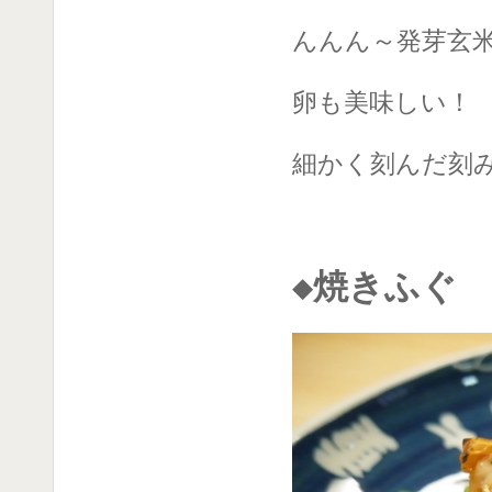
んんん～発芽玄
卵も美味しい！
細かく刻んだ刻
◆焼きふぐ