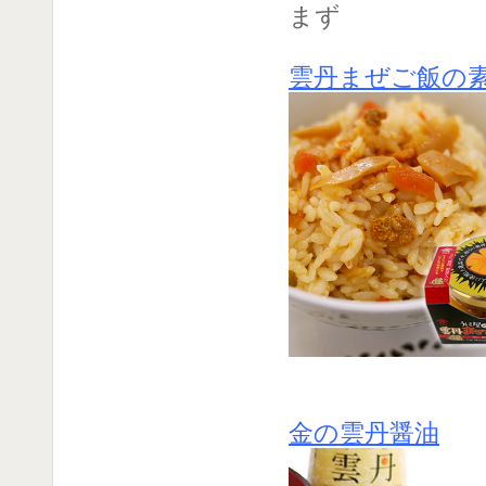
まず
雲丹まぜご飯の
金の雲丹醤油