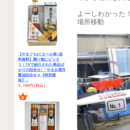
よーしわかった
場所移動
【やまぐちECエール便★送
料無料】贈り物にピッタ
リ！TVで紹介された商品ば
かりの詰合せ♪「やまみ雲丹
醤油詰合せＡ【特別価
格】」
3,700円(税込)