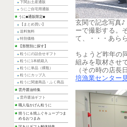
下関お土産通販
うにご自宅用通販
うに●通販限定●
玄関で記念写真
【まとめ買い】
ーで撮影する。
送料無料
て、・・・あら
特別価格
【形態別に探す】
ちょうど昨年の
粒うにの詰合せギフト
組みを取材させ
粒うに1本紙箱入
粒うに単品（裸瓶）
（その時の店長
粒うにカップ入
培漁業センター
粒うに関連商品・ふく商品
雲丹醤油特集
雲丹醤油ギフト
職人塩かげん粒うに
焼うに＆焼ふぐキューブつま
めるおつまみ
訳ありギフト解体特集