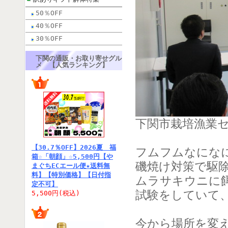
50％OFF
40％OFF
30％OFF
下関の通販・お取り寄せグル
メ 【人気ランキング】
下関市栽培漁業
【30.7％OFF】2026夏 福
フムフムなにな
箱☆「朝顔」☆5,500円【や
磯焼け対策で駆
まぐちECエール便★送料無
料】【特別価格】【日付指
ムラサキウニに
定不可】
試験をしていて
5,500円(税込)
今から場所を変