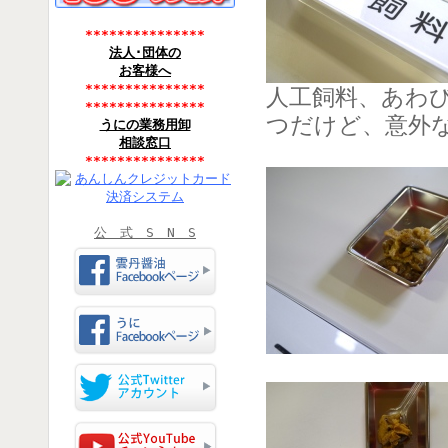
***************
法人･団体の
お客様へ
***************
人工飼料、あわ
***************
つだけど、意外
うにの業務用卸
相談窓口
***************
公 式 S N S