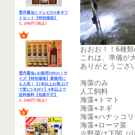
雲丹醤油とドレビの3本ギフ
トセット【特別価格】
3,390円(税込)
おおお！！6種
これは、準備が
ありがとうござ
雲丹醤油★お徳用500ｍｌサ
イズ【特別価格】業務用に
海藻のみ
も人気！【2本以上お買上げ
で更に5％OFF】4本以上で
人工飼料
送料無料【包装不可】
海藻+トマト
3,240円(税込)
海藻+ネギ
海藻+ハナッコリ
海藻+ローマ菜
※野菜は下関（