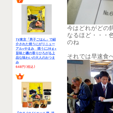
今はどれがどの
なるほど・・・
TV東京「男子ごはん」で紹
のね
介された焼うにがリニュー
アル★やまみ 焼うに20ｇ★
旨味と磯の香りひろがる上
それでは早速食
品な味わいの大人のおつま
み
648円(税込)