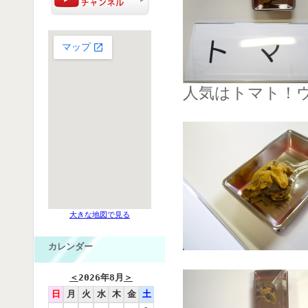
人気はトマト！
大きな地図で見る
カレンダー
＜
2026年8月
＞
日
月
火
水
木
金
土