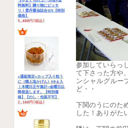
【やまぐちECエール便★送
料無料】贈り物にピッタ
リ！雲丹醤油詰合せV【特別
価格】
5,400円(税込)
参加していらっ
て下さった方や
★通販限定★カップ入り粒う
ンシャルグルー
に（職人塩かげん）60ｇ入
｜木曜日正午集計→金曜日以
ど・・
降発送します。【特別価
格】【のし・包装不可】
2,160円(税込)
下関のうにのた
した！ありがた