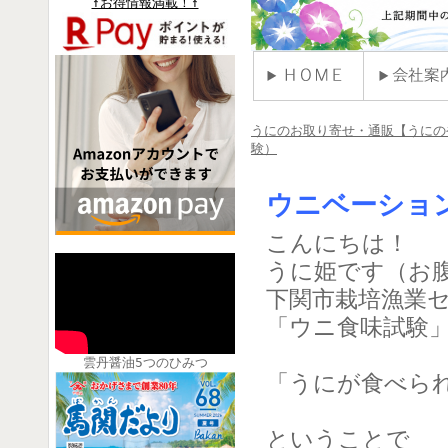
↑お得情報満載！↑
うにのお取り寄せ・通販【うにの
験）
ウニベーショ
こんにちは！
うに姫です（お
下関市栽培漁業セ
「ウニ食味試験
雲丹醤油5つのひみつ
「うにが食べら
ということで