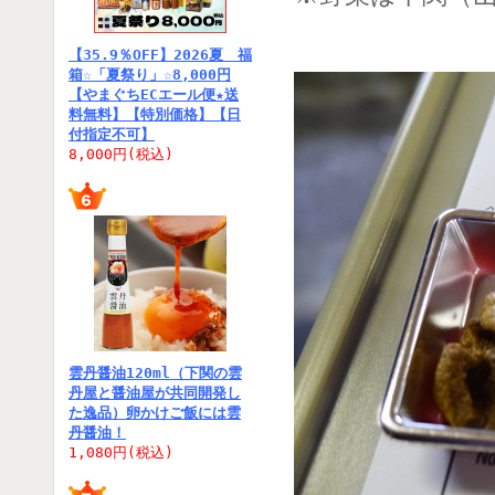
【35.9％OFF】2026夏 福
箱☆「夏祭り」☆8,000円
【やまぐちECエール便★送
料無料】【特別価格】【日
付指定不可】
8,000円(税込)
雲丹醤油120ml（下関の雲
丹屋と醤油屋が共同開発し
た逸品）卵かけご飯には雲
丹醤油！
1,080円(税込)