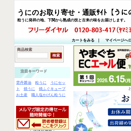
うにのお取り寄せ・通販ｻｲﾄ【うに
粒うに発祥の地、下関から熟成の技と古来の味をお届けします。
カートをみる
｜
マイページへ
商品検索
注目キーワード
雲丹醤油
粒うに
うにセッ
ト
焼うに
焼ふぐキューブ
お土産
職人塩かげん粒うに