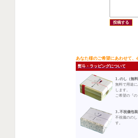
あなた様のご希望にあわせて、
熨斗・ラッピングについて
1.のし（無
無料で用途に
します。
ご希望の『の
3.不祝儀包
不祝儀ののし
す。