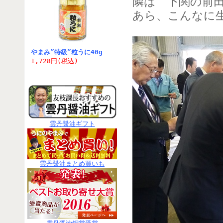
隣は 下関の前
あら、こんなに
やまみ”特級”粒うに40g
1,728円(税込)
雲丹醤油ギフト
雲丹醤油まとめ買いも