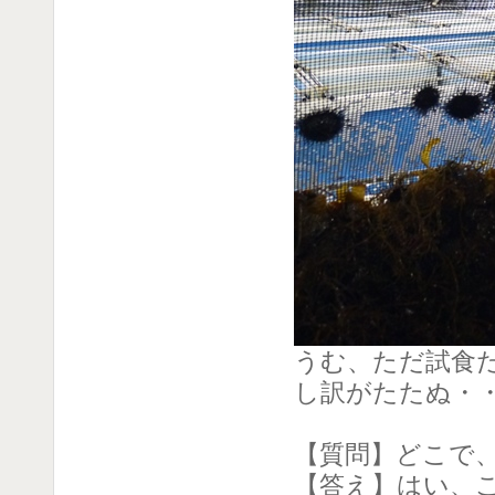
うむ、ただ試食
し訳がたたぬ・
【質問】どこで
【答え】はい、